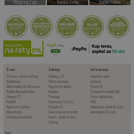
Klasyczny 7 cm
Kwiskie Gobio
Kwiski Foxinus
Czekamy na dostawę
od 44.00 PLN
od 47.00 PLN
Kup teraz >
Kup teraz >
Kup teraz >
Kogut Black&Red
od 24.00 PLN
Kup teraz >
O nas
Zakupy
Informacje
O firmie - Corona Fishing
Wędkuj z CF
Kalendarz brań
Współpraca
Oferta sezonowa
Artykuły
Sklep wędkarski Warszawa
Regulamin sklepu
Poradniki
Rękodzieło wędkarskie
Nowości
Oznaczenia wędek USA
Eksperci CF
Promocje
Filmy wędkarskie
Kontakt
Gwarancja St. Croix
FAQ
Regulamin portalu
Wysyłka CF
Rejestracja wędek St. Croix
Mapa strony
Gwarancja na przynęty
Technologia St. Croix
Polityka prywatności
Serwis - wędki Corona
Fishing
Tagi