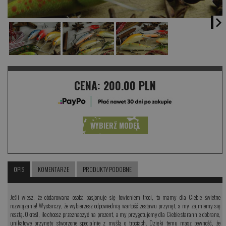
CENA:
200.00 PLN
WYBIERZ MODEL
OPIS
KOMENTARZE
PRODUKTY PODOBNE
Jeśli wiesz, że obdarowana osoba pasjonuje się łowieniem troci, to mamy dla Ciebie świetne
rozwiązanie! Wystarczy, że wybierzesz odpowiednią wartość zestawu przynęt, a my zajmiemy się
resztą. Określ, ile chcesz przeznaczyć na prezent, a my przygotujemy dla Ciebie starannie dobrane,
unikatowe przynęty stworzone specjalnie z myślą o trociach. Dzięki temu masz pewność, że