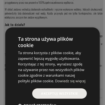
przygotowany przez nas prezent w 100% spełni oczekiwania wędkarza.
W skład zestawu wchodzą doskonałe wahadłówki i ręcznie wykonane woblery, których skuteczność
potwierdziły lata doświadczeń nad wodą. Każda przynęta jest nie tylko funkcjonalna, ale także
estetyczna, co czyni ten zestaw wyjątkowym.
Jak to działa?
Wybierz wartość zestawu
– zdecyduj, ile chcesz przeznaczyć na prezent.
Złóż zamówienie
– skompletujemy unikalne przynęty, które zachwycą każdego
Ta strona używa plików
wędkarza.
Odbierz zestaw
– po dwóch dniach otrzymasz starannie zapakowany zestaw w
cookie
eleganckim kartonowym pudełku.
Ta strona korzysta z plików cookie, aby
To idealny sposób, by sprawić radość Twoim bliskim i pokazać, jak dobrze znasz ich pasje!
zapewnić lepszą wygodę użytkowania.
Korzystając z tej strony, wyrażasz zgodę
Masz jakieś pytania? Chętnie doradzimy:
tel.:
22 370 24 33
, e-mail:
d.dlutek@corona-
na używanie przez nas wszystkich plików
fishing.pl
cookie zgodnie z warunkami naszej
MODEL
CENA
polityki plików cookie.
Dowiedz się więcej
-
+
200.00 PLN
PT200
-
+
300.00 PLN
AKCEPTUJ WSZYSTKIE
PT300
-
+
400.00 PLN
PT400