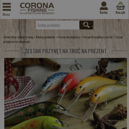
Konto
Koszyk
Menu
Jesteś tutaj:
>
>
>
>
Corona-Fishing
Katalog produktów
Prezent dla wędkarza
Prezent dla wędkarza na troć
Zestaw
przynęt na troć na prezent
ZESTAW PRZYNĘT NA TROĆ NA PREZENT