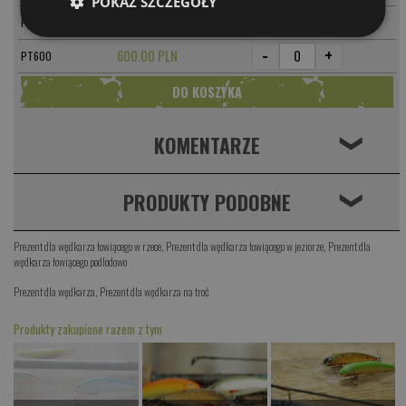
POKAŻ SZCZEGÓŁY
-
+
500.00 PLN
PT500
-
+
600.00 PLN
PT600
KOMENTARZE
❮
PRODUKTY PODOBNE
❮
Prezent dla wędkarza łowiącego w rzece
,
Prezent dla wędkarza łowiącego w jeziorze
,
Prezent dla
wędkarza łowiącego podlodowo
Prezent dla wędkarza
,
Prezent dla wędkarza na troć
Produkty zakupione razem z tym