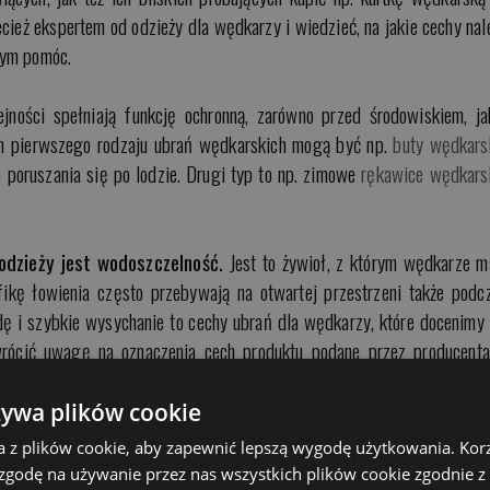
cież ekspertem od odzieży dla wędkarzy i wiedzieć, na jakie cechy nal
tym pomóc.
jności spełniają funkcję ochronną, zarówno przed środowiskiem, ja
m pierwszego rodzaju ubrań wędkarskich mogą być np.
buty wędkars
 poruszania się po lodzie. Drugi typ to np. zimowe
rękawice wędkars
 odzieży jest wodoszczelność.
Jest to żywioł, z którym wędkarze m
fikę łowienia często przebywają na otwartej przestrzeni także podc
 i szybkie wysychanie to cechy ubrań dla wędkarzy, które docenimy 
wrócić uwagę na oznaczenia cech produktu podane przez producent
 temat tego, do jakiego poziomu opadów jest przeznaczona dana odzi
ia elementów naszych ubrań – powinny one być klejone a nie szyte, g
żywa plików cookie
pewnić pełną wodoszczelność.
a z plików cookie, aby zapewnić lepszą wygodę użytkowania. Korzy
 zgodę na używanie przez nas wszystkich plików cookie zgodnie 