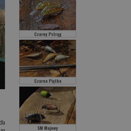
Czarny Pstrąg
Czarna Piątka
dla
SM Majowy
 na