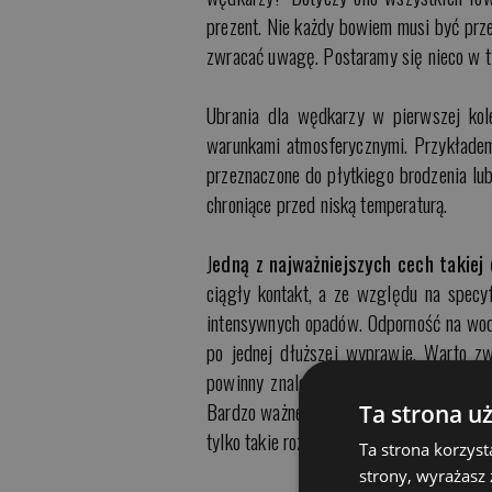
prezent. Nie każdy bowiem musi być prze
zwracać uwagę. Postaramy się nieco w 
Ubrania dla wędkarzy w pierwszej kole
warunkami atmosferycznymi. Przykłade
przeznaczone do płytkiego brodzenia lub
chroniące przed niską temperaturą.
J
edną z najważniejszych cech takiej
ciągły kontakt, a ze względu na specy
intensywnych opadów. Odporność na wodę
po jednej dłuższej wyprawie. Warto z
powinny znaleźć się tam informacje na
Bardzo ważne są też szwy/miejsca łączen
Ta strona u
tylko takie rozwiązanie jest w stanie za
Ta strona korzyst
strony, wyrażasz