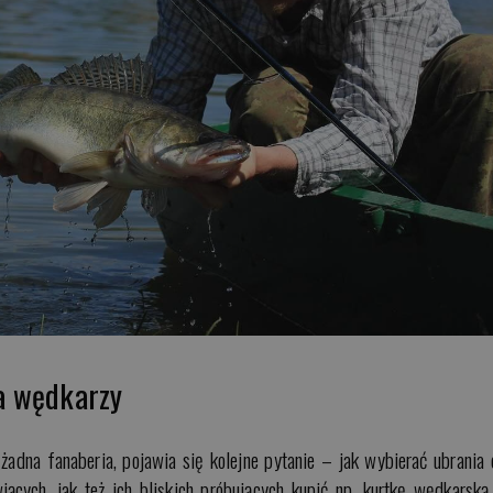
a wędkarzy
 żadna fanaberia, pojawia się kolejne pytanie – jak wybierać ubrania 
ących, jak też ich bliskich próbujących kupić np. kurtkę wędkarską