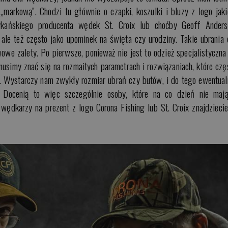
markową”. Chodzi tu głównie o czapki, koszulki i bluzy z logo jaki
ykańskiego producenta wędek St. Croix lub choćby Geoff Anders
ale też często jako upominek na święta czy urodziny. Takie ubrania 
e zalety. Po pierwsze, ponieważ nie jest to odzież specjalistyczna 
 musimy znać się na rozmaitych parametrach i rozwiązaniach, które czę
. Wystarczy nam zwykły rozmiar ubrań czy butów, i do tego ewentual
Docenią to więc szczególnie osoby, które na co dzień nie maj
wędkarzy na prezent z logo Corona Fishing lub St. Croix znajdzieci