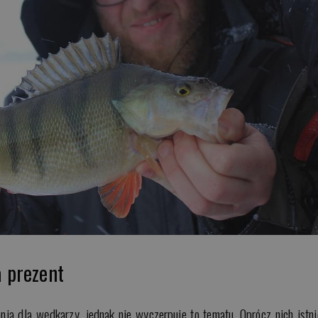
 prezent
ia dla wędkarzy, jednak nie wyczerpuje to tematu. Oprócz nich istni