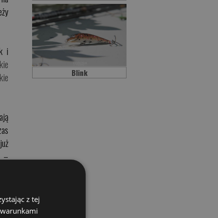
eży
k i
kie
Blink
kie
ają
zas
już
a –
eż.
dyż
stając z tej
z warunkami