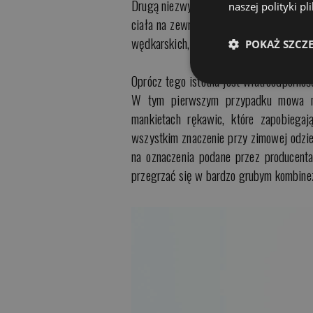
Drugą niezwykle ważną cechą odzieży węd
naszej polityki p
ciała na zewnątrz, przy jednoczesnym z
wędkarskich, np. buty
Norfin Berings
wyp
POKAŻ SZCZ
Oprócz tego istotna jest wiatroodpornoś
W tym pierwszym przypadku mowa np
mankietach rękawic, które zapobiega
wszystkim znaczenie przy zimowej odzie
na oznaczenia podane przez producent
przegrzać się w bardzo grubym kombinez