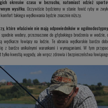
gich okresów czasu w bezruchu, natomiast odzież sport
ywnym wysiłku
. Oczywiście będziemy w stanie łowić ryby w zwyk
ak komfort takiego wędkowania będzie znacznie niższy.
arzy, które właściwie nie mają odpowiedników w ogólnodostępn
 spodnie wodery, przeznaczone do głębokiego brodzenia w wodzie, 
ją wędkarze łowiący na lodzie. Te ubrania wędkarskie bardzo dob
 się z bardzo unikalnymi warunkami i wymaganiami. W tym przypa
st tylko kwestią wygody, ale wręcz zdrowia i bezpieczeństwa łowiąceg