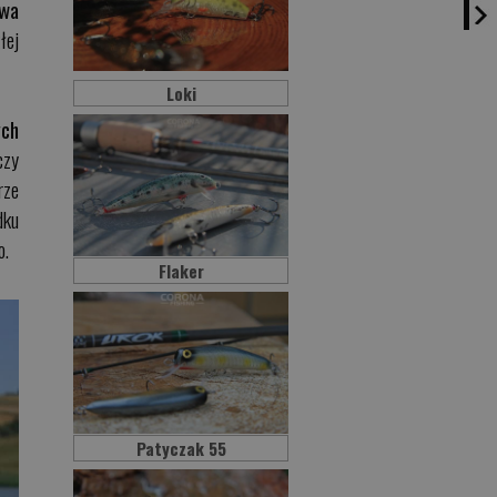
owa
łej
Loki
ych
czy
rze
dku
o.
Flaker
Patyczak 55