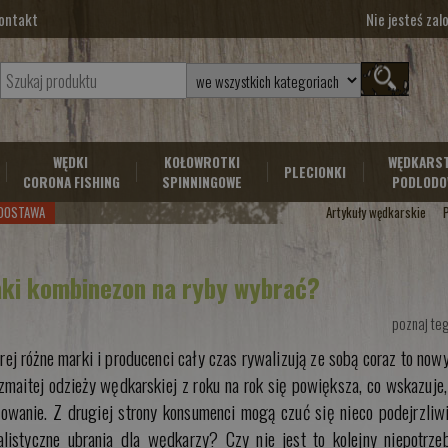
ontakt
Nie jesteś za
WĘDKI
KOŁOWROTKI
WĘDKARS
PLECIONKI
CORONA FISHING
SPINNINGOWE
PODLODO
DOSTAWA
Artykuły wędkarskie
aki kombinezon na ryby wybrać?
poznaj te
rej różne marki i producenci cały czas rywalizują ze sobą coraz to now
zmaitej odzieży wędkarskiej z roku na rok się powiększa, co wskazuje,
bowanie. Z drugiej strony konsumenci mogą czuć się nieco podejrzliw
istyczne ubrania dla wędkarzy? Czy nie jest to kolejny niepotrze