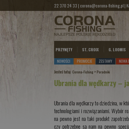
22 370 24 33
|
corona@corona-fishing.pl
|
K
PRZYNĘTY
ST. CROIX
G. LOOMIS
NOWOŚCI
PROMOCJE
ZESTAWY
NOWA 
Jesteś tutaj:
>
Corona-Fishing
Poradniki
Ubrania dla wędkarzy – j
Ubrania dla wędkarzy to dziedzina, w któ
technologiami i rozwiązaniami. Wybór ro
na pewno jest na taki produkt zapotrze
czy potrzebne są nam na pewno specjal