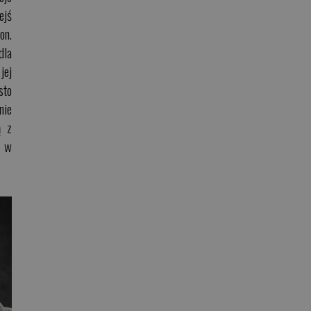
ejś
on.
dla
jej
sto
nie
ą z
e w