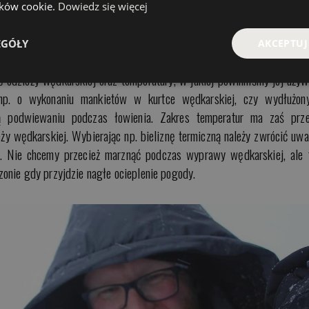
karskiej jest jej oddychalność, czyli możliwość odprowadzania wilgoc
lików cookie.
Dowiedz się więcej
achowaniu optymalnej temperatury. Dotyczy to zarówno ubrań jak i bu
osażone są w specjalny system gromadzący wilgoć kondensacyjną.
EGÓŁY
AKCEPTUJ
ć odzieży wędkarskiej oraz temperatury, w jakiej powinniśmy jej używ
. o wykonaniu mankietów w kurtce wędkarskiej, czy wydłużon
ją podwiewaniu podczas łowienia. Zakres temperatur ma zaś prz
ży wędkarskiej. Wybierając np. bieliznę termiczną należy zwrócić uw
a. Nie chcemy przecież marznąć podczas wyprawy wędkarskiej, ale 
onie gdy przyjdzie nagłe ocieplenie pogody.