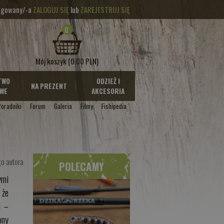
logowany/-a
ZALOGUJ SIĘ
lub
ZAREJESTRUJ SIĘ
0
Mój koszyk
(0.00 PLN)
TWO
ODZIEŻ I
NA PREZENT
WE
AKCESORIA
Poradniki
Forum
Galeria
Filmy
Fishipedia
go autora
POLECAMY
ymi
 że
i –
bny