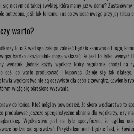
ni się niczym od takiej zwykłej, którą mamy już w domu? Zastanówmy 
e potrzebna, jeśli tak to komu, i na co zwracać uwagę przy jej zakupie
 czy warto?
ędkarzy to coś wartego zakupu zależeć będzie zapewne od tego, komu
owiący bardzo okazjonalnie mogą wskazać, że jest to tylko wymysł f
bny wydatek. Jednak każdy wędkarz który regularnie chodzi na r
o coś, co warto produkować i kupować. Dzieje się tak dlatego,
stawia wędkarstwo nie są oczywiste dla osób z zewnątrz. Łowienie ryb
 którym wiążą się określone wyzwania.
sprawy do końca. Ktoś mógłby powiedzieć, że skoro wędkarstwo to spo
co produkować jeszcze specjalistyczne ubrania dla wędkarzy, czy ma
jbardziej. Wędkarstwo jest na tyle specyficzne, że ogólna odz
zawsze będzie się sprawdzać. Przykładem niech będzie fakt, że
łowie