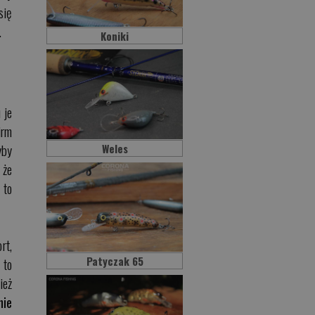
się
.
Koniki
 je
irm
yby
Weles
 że
 to
rt,
Patyczak 65
 to
ież
nie