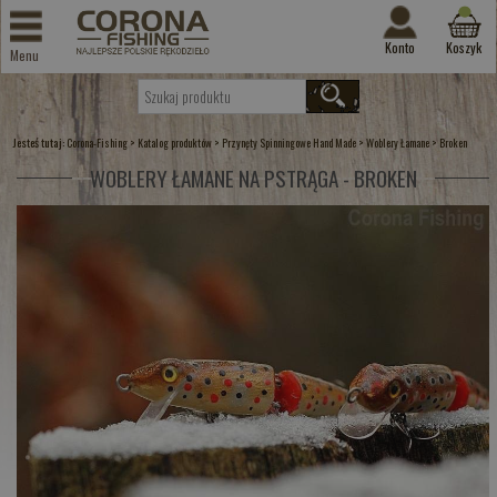
Konto
Koszyk
Menu
Jesteś tutaj:
>
>
>
>
Corona-Fishing
Katalog produktów
Przynęty Spinningowe Hand Made
Woblery Łamane
Broken
WOBLERY ŁAMANE NA PSTRĄGA - BROKEN