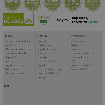
Kwiskie Gobio
od 44.00 PLN
Kup teraz >
O nas
Zakupy
Informacje
O firmie - Corona Fishing
Wędkuj z CF
Kalendarz brań
Współpraca
Oferta sezonowa
Artykuły
Sklep wędkarski Warszawa
Regulamin sklepu
Poradniki
Rękodzieło wędkarskie
Nowości
Oznaczenia wędek USA
Eksperci CF
Promocje
Filmy wędkarskie
Kontakt
Gwarancja St. Croix
FAQ
Regulamin portalu
Wysyłka CF
Rejestracja wędek St. Croix
Mapa strony
Gwarancja na przynęty
Technologia St. Croix
Polityka prywatności
Serwis - wędki Corona
Fishing
Tagi