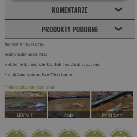
KOMENTARZE
❮
PRODUKTY PODOBNE
❮
Tagi:
wobler łamany na pstrągi
Woblery
,
Woblery łamane
,
Pstrąg
Sykit
,
Zgar
,
Forel
,
Głowiec
,
Kobel
,
Kogut Mały
,
Tiger
,
Grizzly
,
Zając
,
Biskup
Przynęty Spinningowe Hand Made
,
Woblery Łamane
Produkty zakupione razem z tym
MIGDAŁ 70
Shake
Kwiski Raster
od 38.00 PLN
od 77.00 PLN
od 42.00 PLN
Kup teraz >
Kup teraz >
Kup teraz >