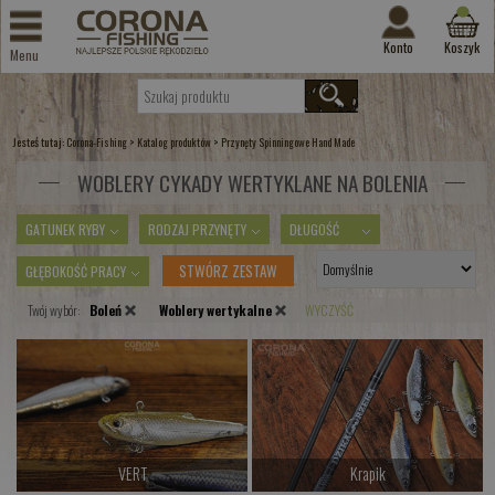
Konto
Koszyk
Menu
Jesteś tutaj:
>
>
Corona-Fishing
Katalog produktów
Przynęty Spinningowe Hand Made
WOBLERY CYKADY WERTYKLANE NA BOLENIA
GATUNEK RYBY
RODZAJ PRZYNĘTY
DŁUGOŚĆ
STWÓRZ ZESTAW
GŁĘBOKOŚĆ PRACY
Twój wybór:
Boleń
Woblery wertykalne
WYCZYŚĆ
VERT
Krapik