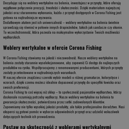
Decydując się na
woblery wertykalne na bolenia
, inwestujesz w przynęty, które oferują
wyjątkowe połączenie precyzji, trwałości i skuteczności. Dzięki materiałom najwyższej
jakości oraz starannemu wykonaniu, każda z przynęt dostępnych w Corona Fishing jest
gotowa na najtrudniejsze wyzwania.
Dodatkowym atutem jest ich uniwersalność –
woblery wertykalne na bolenia
świetnie
sprawdzają się również w połowie innych drapieżników, takich jak sandacze czy okonie.
To wszechstronność, która pozwala na maksymalne wykorzystanie Twoich możliwości
wędkarskich.
Woblery wertykalne w ofercie Corona Fishing
W Corona Fishing stawiamy na jakość i niezawodność. Nasze
woblery wertykalne na
bolenia
zostały starannie wyselekcjonowane, aby zapewnić Ci dostęp do najlepszych
produktów na rynku. Współpracujemy z renomowanymi producentami, których przynęty
zostały przetestowane w najtrudniejszych warunkach.
W naszej ofercie znajdziesz szeroki wybór modeli o różnej gramaturze, kolorystyce i
wzorach, dzięki czemu możesz idealnie dopasować przynętę do specyfiki łowiska oraz
swoich preferencji.
Corona Fishing to coś więcej niż sklep – to społeczność pasjonatów wędkarstwa, którzy
doskonale rozumieją potrzeby wędkarzy. Nasze
woblery wertykalne na bolenia
to
gwarancja skuteczności, potwierdzona przez setki zadowolonych klientów.
Zapewniamy nie tylko wysokiej jakości produkty, ale także profesjonalne doradztwo. Nasi
eksperci są gotowi pomóc w wyborze odpowiednich przynęt oraz udzielić wskazówek
dotyczących technik ich prowadzenia.
Postaw na skuteczność z woblerami wertykalnymi