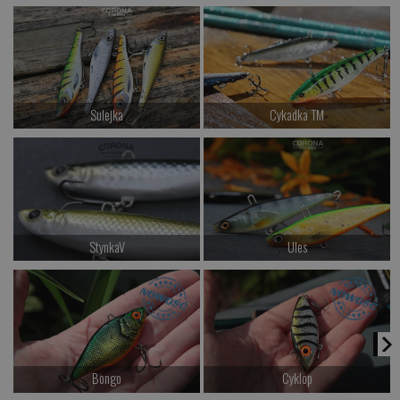
od 52.00 PLN
od 54.00 PLN
Kup teraz >
Kup teraz >
Sulejka
Cykadka TM
od 54.00 PLN
od 52.00 PLN
Kup teraz >
Kup teraz >
StynkaV
Ules
od 62.00 PLN
od 42.00 PLN
Kup teraz >
Kup teraz >
Bongo
Cyklop