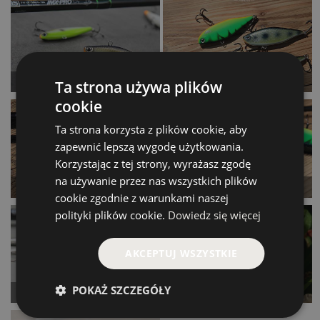
Kup teraz >
Kup teraz >
Verti Ukleja 65
Verti Płoć 70
Ta strona używa plików
od 49.00 PLN
od 49.00 PLN
cookie
Ta strona korzysta z plików cookie, aby
Kup teraz >
Kup teraz >
zapewnić lepszą wygodę użytkowania.
Korzystając z tej strony, wyrażasz zgodę
na używanie przez nas wszystkich plików
Vert Ukleja 75
Verti Krąp 90
cookie zgodnie z warunkami naszej
od 49.00 PLN
od 54.00 PLN
polityki plików cookie.
Dowiedz się więcej
Kup teraz >
Kup teraz >
AKCEPTUJ WSZYSTKIE
POKAŻ SZCZEGÓŁY
Rapid
Ranger
od 37.00 PLN
od 54.00 PLN