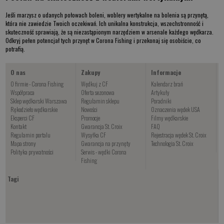
Jeśli marzysz o udanych połowach boleni,
woblery wertykalne na bolenia
są przynętą,
która nie zawiedzie Twoich oczekiwań. Ich unikalna konstrukcja, wszechstronność i
skuteczność sprawiają, że są niezastąpionym narzędziem w arsenale każdego wędkarza.
Odkryj pełen potencjał tych przynęt w Corona Fishing i przekonaj się osobiście, co
potrafią.
O nas
Zakupy
Informacje
O firmie - Corona Fishing
Wędkuj z CF
Kalendarz brań
Współpraca
Oferta sezonowa
Artykuły
Sklep wędkarski Warszawa
Regulamin sklepu
Poradniki
Rękodzieło wędkarskie
Nowości
Oznaczenia wędek USA
Eksperci CF
Promocje
Filmy wędkarskie
Kontakt
Gwarancja St. Croix
FAQ
Regulamin portalu
Wysyłka CF
Rejestracja wędek St. Croix
Mapa strony
Gwarancja na przynęty
Technologia St. Croix
Polityka prywatności
Serwis - wędki Corona
Fishing
Tagi