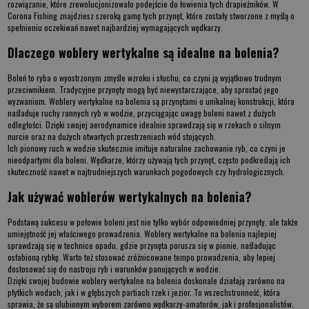
rozwiązanie, które zrewolucjonizowało podejście do łowienia tych drapieżników. W
Corona Fishing znajdziesz szeroką gamę tych przynęt, które zostały stworzone z myślą o
spełnieniu oczekiwań nawet najbardziej wymagających wędkarzy.
Dlaczego woblery wertykalne są idealne na bolenia?
Boleń to ryba o wyostrzonym zmyśle wzroku i słuchu, co czyni ją wyjątkowo trudnym
przeciwnikiem. Tradycyjne przynęty mogą być niewystarczające, aby sprostać jego
wyzwaniom.
Woblery wertykalne na bolenia
są przynętami o unikalnej konstrukcji, która
naśladuje ruchy rannych ryb w wodzie, przyciągając uwagę boleni nawet z dużych
odległości. Dzięki swojej aerodynamice idealnie sprawdzają się w rzekach o silnym
nurcie oraz na dużych otwartych przestrzeniach wód stojących.
Ich pionowy ruch w wodzie skutecznie imituje naturalne zachowanie ryb, co czyni je
nieodpartymi dla boleni. Wędkarze, którzy używają tych przynęt, często podkreślają ich
skuteczność nawet w najtrudniejszych warunkach pogodowych czy hydrologicznych.
Jak używać woblerów wertykalnych na bolenia?
Podstawą sukcesu w połowie boleni jest nie tylko wybór odpowiedniej przynęty, ale także
umiejętność jej właściwego prowadzenia.
Woblery wertykalne na bolenia
najlepiej
sprawdzają się w technice opadu, gdzie przynęta porusza się w pionie, naśladując
osłabioną rybkę. Warto też stosować zróżnicowane tempo prowadzenia, aby lepiej
dostosować się do nastroju ryb i warunków panujących w wodzie.
Dzięki swojej budowie
woblery wertykalne na bolenia
doskonale działają zarówno na
płytkich wodach, jak i w głębszych partiach rzek i jezior. To wszechstronność, która
sprawia, że są ulubionym wyborem zarówno wędkarzy-amatorów, jak i profesjonalistów.