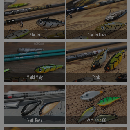
Kup teraz >
Kup teraz >
Adamki
Adamki Duży
od 49.00 PLN
od 52.00 PLN
Kup teraz >
Kup teraz >
Marki Mały
Tomki
od 49.00 PLN
od 49.00 PLN
Kup teraz >
Kup teraz >
Verti Rosa
Verti Krąp 60
od 49.00 PLN
od 47.00 PLN