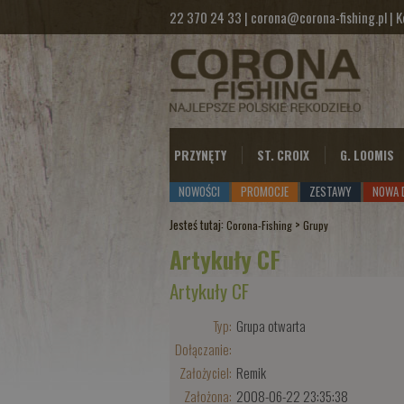
22 370 24 33
|
corona@corona-fishing.pl
|
K
PRZYNĘTY
ST. CROIX
G. LOOMIS
NOWOŚCI
PROMOCJE
ZESTAWY
NOWA 
Jesteś tutaj:
>
Corona-Fishing
Grupy
Artykuły CF
Artykuły CF
Typ:
Grupa otwarta
Dołączanie:
Założyciel:
Remik
Założona:
2008-06-22 23:35:38