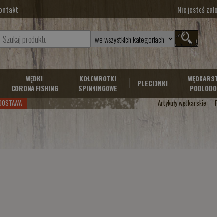
ontakt
Nie jesteś za
WĘDKI
KOŁOWROTKI
WĘDKARS
PLECIONKI
CORONA FISHING
SPINNINGOWE
PODLODO
DOSTAWA
Artykuły wędkarskie