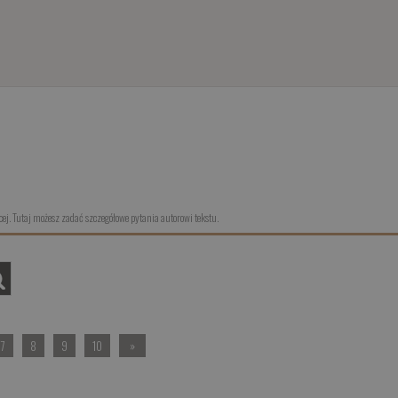
ej. Tutaj możesz zadać szczegółowe pytania autorowi tekstu.
7
8
9
10
»