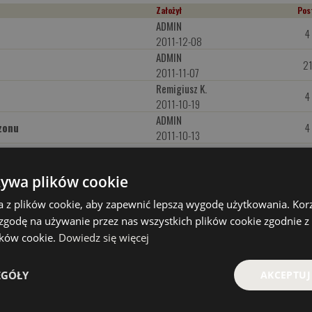
Założył
Pos
ADMIN
4
2011-12-08
ADMIN
2
2011-11-07
Remigiusz K.
4
2011-10-19
ADMIN
zonu
4
2011-10-13
ADMIN
1
2011-09-23
żywa plików cookie
ADMIN
7
2011-09-06
a z plików cookie, aby zapewnić lepszą wygodę użytkowania. Korzy
ADMIN
 zgodę na używanie przez nas wszystkich plików cookie zgodnie 
1
2011-09-02
lików cookie.
Dowiedz się więcej
ADMIN
4
2011-08-17
EGÓŁY
AKCEPTUJ
ADMIN
1
2011-06-06
ADMIN