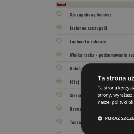
Temat
Szczupakowy lemiesz
Jesienne szczupaki
Łachmate zubacze
Wielka rzeka - podsumowanie se
Boleń w kolorze złota
Ta strona u
Jófej
Ta strona korzyst
strony, wyrażasz
Sierpniowe strzygowanie
naszej polityki p
Rzeczny spinning na cięzko.
POKAŻ SZCZ
Tęczowy lorbas