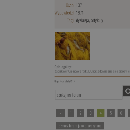
Osób:
107
Wypowiedzi:
1874
Tagi:
dyskusja, artykuły
Opis ogólny:
Zaciekawił Cię nowy artykuł. Chcesz dowiedzieć się czegoś więc
»
»
Grupy
Artykuły CF
«
1
2
3
4
5
6
oznacz forum jako przeczytane