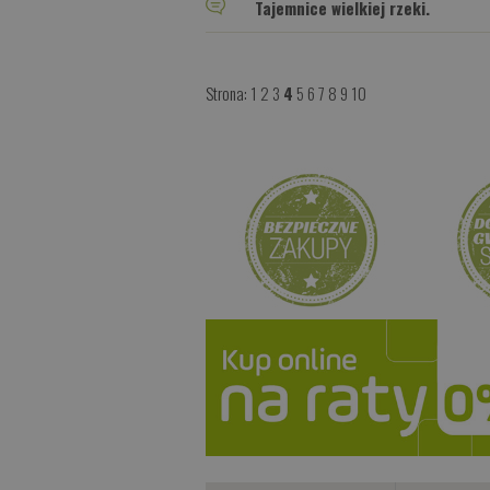
Tajemnice wielkiej rzeki.
Strona:
1
2
3
4
5
6
7
8
9
10