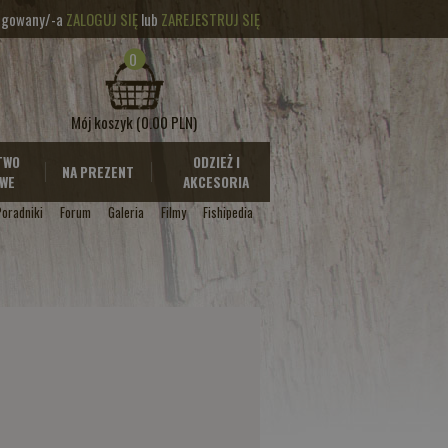
logowany/-a
ZALOGUJ SIĘ
lub
ZAREJESTRUJ SIĘ
0
Mój koszyk
(0.00 PLN)
TWO
ODZIEŻ I
NA PREZENT
WE
AKCESORIA
Poradniki
Forum
Galeria
Filmy
Fishipedia