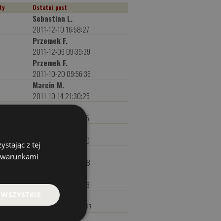
ty
Ostatni post
Sebastian L.
2011-12-10 16:58:27
Przemek F.
1
2011-12-09 09:39:39
Przemek F.
2011-10-20 09:56:36
Marcin M.
2011-10-14 21:30:25
ADMIN
2011-09-23 13:46:15
Tomasz S.
2011-09-14 13:09:30
stając z tej
Łukasz S.
z warunkami
0
2011-09-06 13:42:18
Marcin M.
2011-08-19 22:17:18
 WSZYSTKIE
Adam D.
4
2011-08-12 20:24:27
Sławomir S.