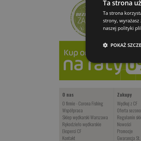
Ta strona u
Ta strona korzyst
strony, wyrażasz
naszej polityki p
POKAŻ SZCZ
O nas
Zakupy
O firmie - Corona Fishing
Wędkuj z CF
Współpraca
Oferta sezon
Sklep wędkarski Warszawa
Regulamin sk
Rękodzieło wędkarskie
Nowości
Eksperci CF
Promocje
Kontakt
Gwarancja St.