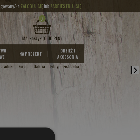
logowany/-a
ZALOGUJ SIĘ
lub
ZAREJESTRUJ SIĘ
0
Mój koszyk
(0.00 PLN)
TWO
ODZIEŻ I
NA PREZENT
WE
AKCESORIA
Poradniki
Forum
Galeria
Filmy
Fishipedia