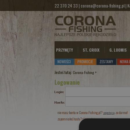
22 370 24 33
|
corona@corona-fishing.pl
|
K
PRZYNĘTY
ST. CROIX
G. LOOMIS
NOWOŚCI
PROMOCJE
ZESTAWY
NOWA 
Jesteś tutaj:
>
Corona-Fishing
Logowanie
nie masz konta w Corona-Fishing.pl?
za darmo!
zarejestruj się
zapomniałeś hasła? skorzystaj z opcji
przypomnij hasło!