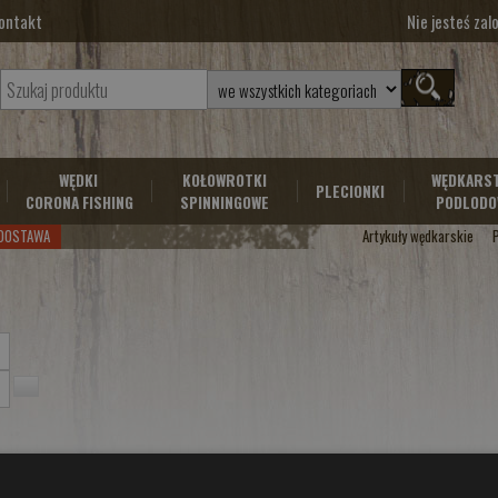
ontakt
Nie jesteś za
WĘDKI
KOŁOWROTKI
WĘDKARS
PLECIONKI
CORONA FISHING
SPINNINGOWE
PODLODO
DOSTAWA
Artykuły wędkarskie