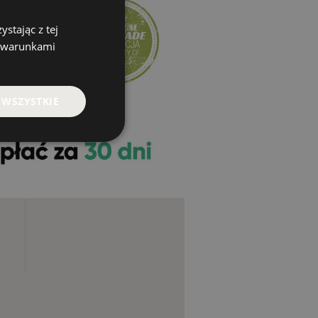
stając z tej
z warunkami
 WSZYSTKIE