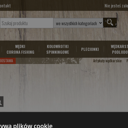
ontakt
Nie jesteś za
WĘDKI
KOŁOWROTKI
WĘDKARS
PLECIONKI
CORONA FISHING
SPINNINGOWE
PODLODO
DOSTAWA
Artykuły wędkarskie
żywa plików cookie