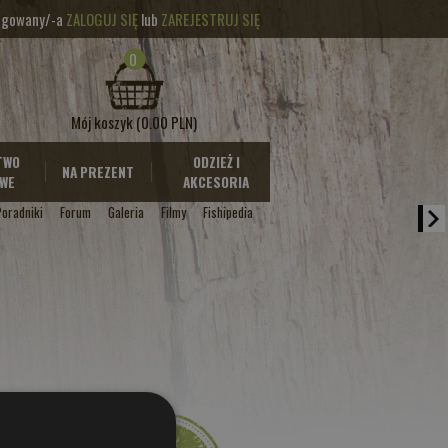
logowany/-a
ZALOGUJ SIĘ
lub
ZAREJESTRUJ SIĘ
0
Mój koszyk
(0.00 PLN)
TWO
ODZIEŻ I
NA PREZENT
WE
AKCESORIA
Poradniki
Forum
Galeria
Filmy
Fishipedia