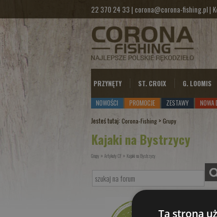
22 370 24 33
|
corona@corona-fishing.pl
|
K
PRZYNĘTY
ST. CROIX
G. LOOMIS
NOWOŚCI
PROMOCJE
ZESTAWY
NOWA 
Jesteś tutaj:
>
Corona-Fishing
Grupy
Kajaki na Bystrzycy
»
»
Grupy
Artykuły CF
Kajaki na Bystrzycy
Ta strona u