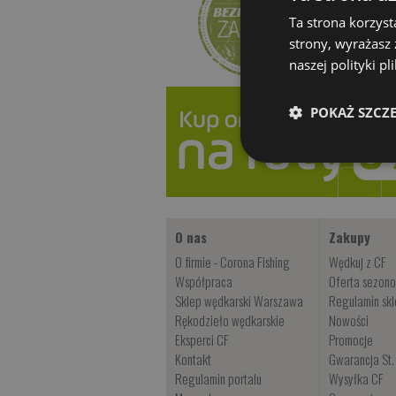
Ta strona korzyst
strony, wyrażasz
naszej polityki p
POKAŻ SZCZ
O nas
Zakupy
O firmie - Corona Fishing
Wędkuj z CF
Współpraca
Oferta sezon
Sklep wędkarski Warszawa
Regulamin sk
Rękodzieło wędkarskie
Nowości
Eksperci CF
Promocje
Kontakt
Gwarancja St.
Regulamin portalu
Wysyłka CF