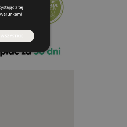
stając z tej
z warunkami
 WSZYSTKIE