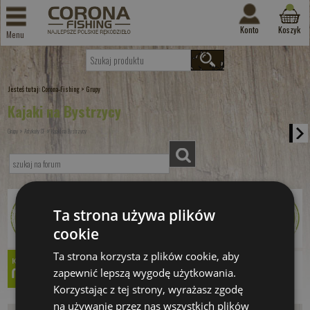
Konto
Koszyk
Menu
Jesteś tutaj:
>
Corona-Fishing
Grupy
Kajaki na Bystrzycy
»
»
Grupy
Artykuły CF
Kajaki na Bystrzycy
Ta strona używa plików
cookie
Ta strona korzysta z plików cookie, aby
zapewnić lepszą wygodę użytkowania.
Korzystając z tej strony, wyrażasz zgodę
na używanie przez nas wszystkich plików