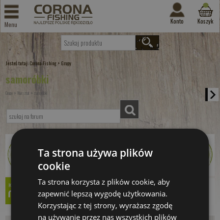
Konto
Koszyk
Menu
Jesteś tutaj:
>
Corona-Fishing
Grupy
samoróbki
»
»
Grupy
Warsztat
samoróbki
Ta strona używa plików
cookie
Ta strona korzysta z plików cookie, aby
zapewnić lepszą wygodę użytkowania.
Korzystając z tej strony, wyrażasz zgodę
na używanie przez nas wszystkich plików