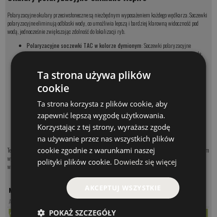
Polaryzacyjne okulary przeciwsłoneczne są niezbędnym wyposażeniem każdego wędkarza. Soczewki
polaryzacyjne eliminują odblaski wody, co umożliwia lepszą i bardziej klarowną widoczność pod
wodą, jednocześnie zwiększając zdolność do lokalizacji ryb.
Polaryzacyjne soczewki TAC w kolorze dymionym
: Soczewki polaryzacyjne
eliminują odblaski wody, co pozwala na lepszą i bardziej klarowną widoczność pod wodą.
Kolor dymiony zapewnia ochronę przed jaskrawym światłem słonecznym.
Oprawka Grilamid TR 90 o wyglądzie włókna węglowego
: Wykonana z wysokiej
Ta strona używa plików
jakości materiału, zapewnia trwałość i lekkość, co sprawia, że okulary są wygodne w
cookie
noszeniu nawet przez długie godziny.
Soczewki fototropowe
: Szybko dostosowują się do zmieniających się warunków
Ta strona korzysta z plików cookie, aby
oświetleniowych, co zapewnia użytkownikowi optymalną widoczność bez konieczności
wymiany soczewek.
zapewnić lepszą wygodę użytkowania.
Regulowane poduszki nosowe
: Zapewniają wygodne i pewne dopasowanie, co jest
Korzystając z tej strony, wyrażasz zgodę
istotne dla komfortu noszenia przez dłuższy czas oraz dla zapewnienia odpowiedniej
stabilności podczas aktywności na świeżym powietrzu.
na używanie przez nas wszystkich plików
cookie zgodnie z warunkami naszej
Te cechy sprawiają, że okulary "Aspire" są nie tylko stylowe, ale także funkcjonalne, będąc niezbędnym
wyposażeniem dla wędkarzy, którzy potrzebują niezawodnej ochrony oczu oraz doskonałej
polityki plików cookie.
Dowiedz się więcej
widoczności pod wodą.
AKCEPTUJ WSZYSTKIE
MODEL
CENA
Aspire
147.00 PLN
POKAŻ SZCZEGÓŁY