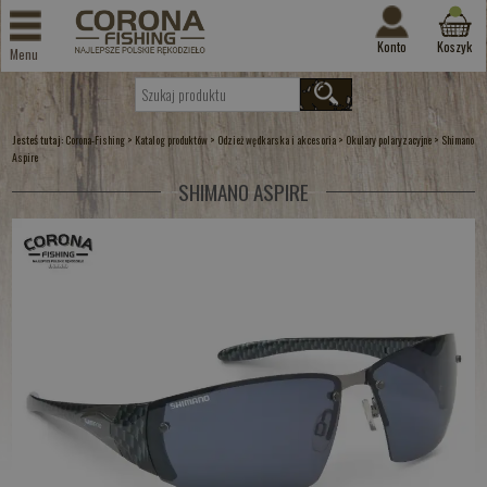
Konto
Koszyk
Menu
Jesteś tutaj:
>
>
>
>
Corona-Fishing
Katalog produktów
Odzież wędkarska i akcesoria
Okulary polaryzacyjne
Shimano
Aspire
SHIMANO ASPIRE