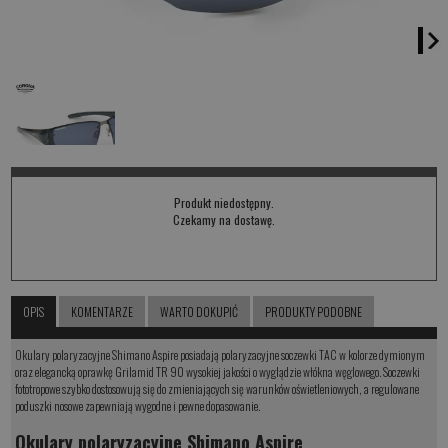
Produkt niedostępny.
Czekamy na dostawę.
OPIS
KOMENTARZE
WARTO DOKUPIĆ
PRODUKTY PODOBNE
Okulary polaryzacyjne Shimano Aspire posiadają polaryzacyjne soczewki TAC w kolorze dymionym
oraz elegancką oprawkę Grilamid TR 90 wysokiej jakości o wyglądzie włókna węglowego. Soczewki
fototropowe szybko dostosowują się do zmieniających się warunków oświetleniowych, a regulowane
poduszki nosowe zapewniają wygodne i pewne dopasowanie.
Okulary polaryzacyjne Shimano Aspire