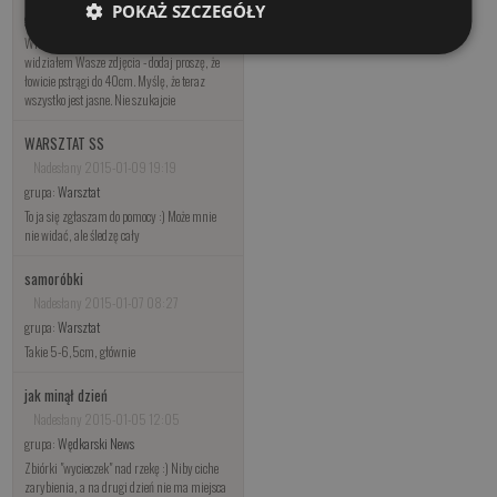
POKAŻ SZCZEGÓŁY
grupa:
Warsztat
Witam, wtrącę swoje 3 grosze. Jędrek -
widziałem Wasze zdjęcia - dodaj proszę, że
łowicie pstrągi do 40cm. Myślę, że teraz
wszystko jest jasne. Nie szukajcie
WARSZTAT SS
Nadesłany 2015-01-09 19:19
grupa:
Warsztat
To ja się zgłaszam do pomocy :) Może mnie
nie widać, ale śledzę cały
samoróbki
Nadesłany 2015-01-07 08:27
grupa:
Warsztat
Takie 5-6,5cm, głównie
jak minął dzień
Nadesłany 2015-01-05 12:05
grupa:
Wędkarski News
Zbiórki "wycieczek" nad rzekę :) Niby ciche
zarybienia, a na drugi dzień nie ma miejsca