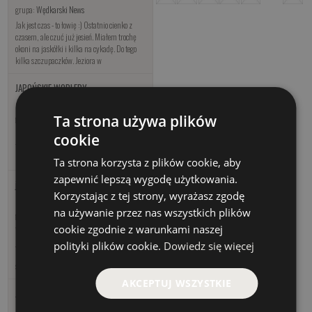
grupa:
Wędkarski News
Jak jest czas - to łowię :) Ostatnio cienko z
czasem, ale czuć już jesień. Miałem trochę
okoni na jaskółki i kilka na cykadę. Do tego
kilka szczupaczków. Jeziora w
JAPOŃSKIE WOBLERY
Nadesłany 2015-03-16 11:25
Ta strona używa plików
grupa:
Warsztat
Panie Sławku - jak będzie Pan w Lubuskim
cookie
to zapraszam :) Na jakąś wspólną wyprawę -
koniecznie.
Ta strona korzysta z plików cookie, aby
zapewnić lepszą wygodę użytkowania.
jak minął dzień
Korzystając z tej strony, wyrażasz zgodę
Nadesłany 2015-03-16 11:21
na używanie przez nas wszystkich plików
grupa:
Wędkarski News
cookie zgodnie z warunkami naszej
Witajcie. W tym sezonie nie będę już łowił na
jeziorach, w których łowiłem w ostatnie lata.
polityki plików cookie.
Dowiedz się więcej
Dzierżawca przesadza. Nawet teraz wyciąga
szczupaki z tarła. Nie chce mi
AKCEPTUJ WSZYSTKIE
JAPOŃSKIE WOBLERY
Nadesłany 2015-03-16 11:12