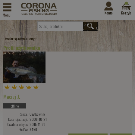
Konto
Koszyk
Menu
Jesteś tutaj:
>
Corona-Fishing
Profil użytkownika
Maciej J.
offline
Ranga:
Użytkownik
Data rejestracji:
2008-10-21
Ostatnia wizyta:
2015-11-23
Postów:
3456