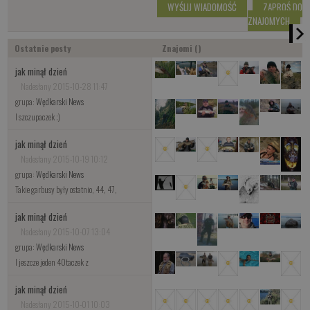
WYŚLIJ WIADOMOŚĆ
ZAPROŚ DO
ZNAJOMYCH
Ostatnie posty
Znajomi ()
jak minął dzień
Nadesłany 2015-10-28 11:47
grupa:
Wędkarski News
I szczupaczek ;)
jak minął dzień
Nadesłany 2015-10-19 10:12
grupa:
Wędkarski News
Takie garbusy były ostatnio, 44, 47,
jak minął dzień
Nadesłany 2015-10-07 13:04
grupa:
Wędkarski News
I jeszcze jeden 40taczek z
jak minął dzień
Nadesłany 2015-10-01 10:03