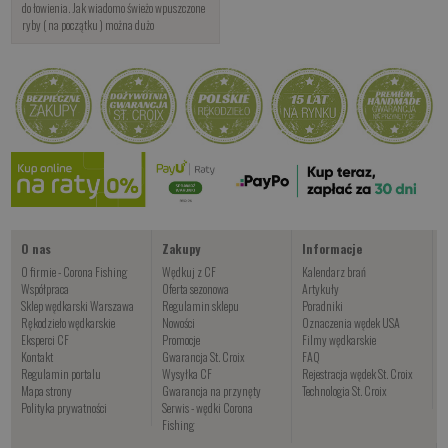
do łowienia. Jak wiadomo świeżo wpuszczone
ryby ( na początku ) można dużo
O nas
Zakupy
Informacje
O firmie - Corona Fishing
Wędkuj z CF
Kalendarz brań
Współpraca
Oferta sezonowa
Artykuły
Sklep wędkarski Warszawa
Regulamin sklepu
Poradniki
Rękodzieło wędkarskie
Nowości
Oznaczenia wędek USA
Eksperci CF
Promocje
Filmy wędkarskie
Kontakt
Gwarancja St. Croix
FAQ
Regulamin portalu
Wysyłka CF
Rejestracja wędek St. Croix
Mapa strony
Gwarancja na przynęty
Technologia St. Croix
Polityka prywatności
Serwis - wędki Corona
Fishing