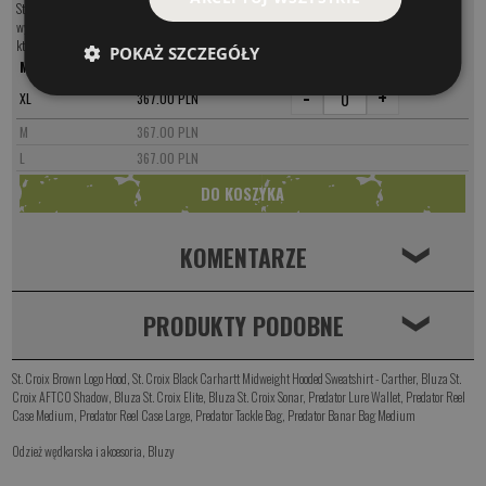
St. Croix Camo Lure Heavyweight Hood to propozycja dla osób, które cenią najwyższą jakość
wykonania, komfort noszenia oraz ponadczasowy styl inspirowany światem wędkarstwa. To bluza,
która równie dobrze prezentuje się nad wodą, podczas podróży, jak i na co dzień.
POKAŻ SZCZEGÓŁY
MODEL
CENA
-
+
XL
367.00 PLN
M
367.00 PLN
L
367.00 PLN
KOMENTARZE
❮
PRODUKTY PODOBNE
❮
St. Croix Brown Logo Hood
,
St. Croix Black Carhartt Midweight Hooded Sweatshirt - Carther
,
Bluza St.
Croix AFTCO Shadow
,
Bluza St. Croix Elite
,
Bluza St. Croix Sonar
,
Predator Lure Wallet
,
Predator Reel
Case Medium
,
Predator Reel Case Large
,
Predator Tackle Bag
,
Predator Banar Bag Medium
Odzież wędkarska i akcesoria
,
Bluzy