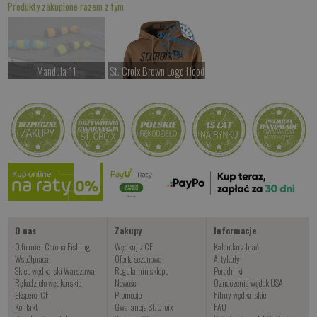
Produkty zakupione razem z tym
Mandula 11
St. Croix Brown Logo Hood
Czekamy na dostawę
od 367.00 PLN
Kup teraz >
Kup teraz >
O nas
Zakupy
Informacje
O firmie - Corona Fishing
Wędkuj z CF
Kalendarz brań
Współpraca
Oferta sezonowa
Artykuły
Sklep wędkarski Warszawa
Regulamin sklepu
Poradniki
Rękodzieło wędkarskie
Nowości
Oznaczenia wędek USA
Eksperci CF
Promocje
Filmy wędkarskie
Kontakt
Gwarancja St. Croix
FAQ