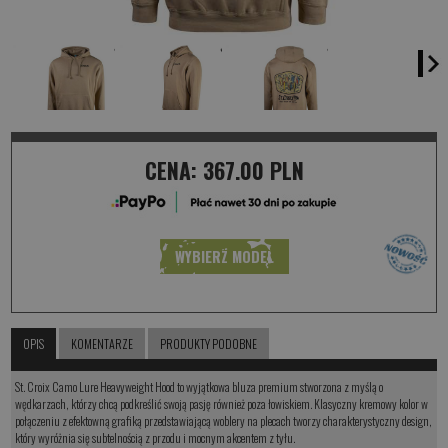
CENA:
367.00 PLN
WYBIERZ MODEL
OPIS
KOMENTARZE
PRODUKTY PODOBNE
St. Croix Camo Lure Heavyweight Hood to wyjątkowa bluza premium stworzona z myślą o
wędkarzach, którzy chcą podkreślić swoją pasję również poza łowiskiem. Klasyczny kremowy kolor w
połączeniu z efektowną grafiką przedstawiającą woblery na plecach tworzy charakterystyczny design,
który wyróżnia się subtelnością z przodu i mocnym akcentem z tyłu.