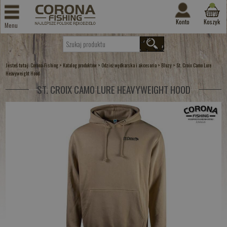
Konto
Koszyk
Menu
Jesteś tutaj:
>
>
>
>
Corona-Fishing
Katalog produktów
Odzież wędkarska i akcesoria
Bluzy
St. Croix Camo Lure
Heavyweight Hood
ST. CROIX CAMO LURE HEAVYWEIGHT HOOD