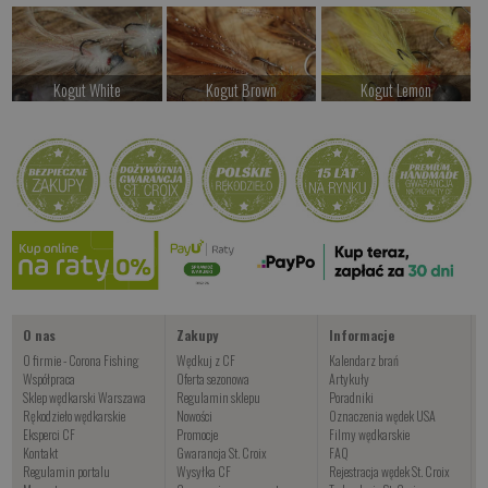
Kogut White
Kogut Brown
Kogut Lemon
od 24.00 PLN
od 24.00 PLN
od 24.00 PLN
Kup teraz >
Kup teraz >
Kup teraz >
Kogut Orange
od 24.00 PLN
Kup teraz >
O nas
Zakupy
Informacje
O firmie - Corona Fishing
Wędkuj z CF
Kalendarz brań
Współpraca
Oferta sezonowa
Artykuły
Sklep wędkarski Warszawa
Regulamin sklepu
Poradniki
Rękodzieło wędkarskie
Nowości
Oznaczenia wędek USA
Eksperci CF
Promocje
Filmy wędkarskie
Kontakt
Gwarancja St. Croix
FAQ
Regulamin portalu
Wysyłka CF
Rejestracja wędek St. Croix