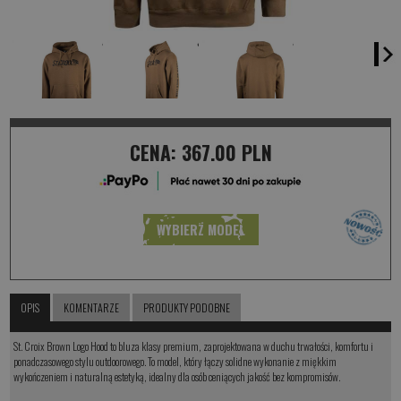
CENA:
367.00 PLN
WYBIERZ MODEL
OPIS
KOMENTARZE
PRODUKTY PODOBNE
St. Croix Brown Logo Hood to bluza klasy premium, zaprojektowana w duchu trwałości, komfortu i
ponadczasowego stylu outdoorowego. To model, który łączy solidne wykonanie z miękkim
wykończeniem i naturalną estetyką, idealny dla osób ceniących jakość bez kompromisów.