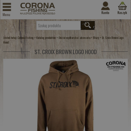
Konto
Koszyk
Menu
Jesteś tutaj:
>
>
>
>
Corona-Fishing
Katalog produktów
Odzież wędkarska i akcesoria
Bluzy
St. Croix Brown Logo
Hood
ST. CROIX BROWN LOGO HOOD