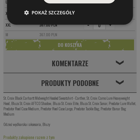
-
+
L
367.00 PLN
-
+
POKAŻ SZCZEGÓŁY
XL
367.00 PLN
-
+
XXL
367.00 PLN
M
367.00 PLN
KOMENTARZE
❮
PRODUKTY PODOBNE
❮
St. Croix Black Carhartt Midweight Hooded Sweatshirt - Carther
,
St. Croix Camo Lure Heavyweight
Hood
,
Bluza St. Croix AFTCO Shadow
,
Bluza St. Croix Elite
,
Bluza St. Croix Sonar
,
Predator Lure Wallet
,
Predator Reel Case Medium
,
Predator Reel Case Large
,
Predator Tackle Bag
,
Predator Banar Bag
Medium
Odzież wędkarska i akcesoria
,
Bluzy
Produkty zakupione razem z tym