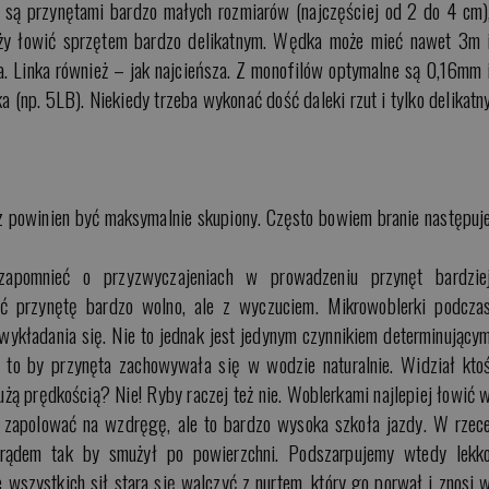
y są przynętami bardzo małych rozmiarów (najczęściej od 2 do 4 cm)
eży łowić sprzętem bardzo delikatnym. Wędka może mieć nawet 3m 
a. Linka również – jak najcieńsza. Z monofilów optymalne są 0,16mm 
 (np. 5LB). Niekiedy trzeba wykonać dość daleki rzut i tylko delikatn
z powinien być maksymalnie skupiony. Często bowiem branie następuj
apomnieć o przyzwyczajeniach w prowadzeniu przynęt bardzie
ć przynętę bardzo wolno, ale z wyczuciem. Mikrowoblerki podcza
wykładania się. Nie to jednak jest jedynym czynnikiem determinujący
 to by przynęta zachowywała się w wodzie naturalnie. Widział kto
żą prędkością? Nie! Ryby raczej też nie. Woblerkami najlepiej łowić 
 zapolować na wzdręgę, ale to bardzo wysoka szkoła jazdy. W rzec
ądem tak by smużył po powierzchni. Podszarpujemy wtedy lekk
 wszystkich sił stara się walczyć z nurtem, który go porwał i znosi 