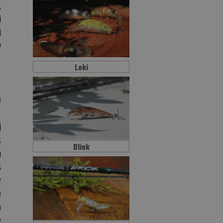
,
i
i
y
Loki
e
j
s
Blink
m
ś
w
e
o
w