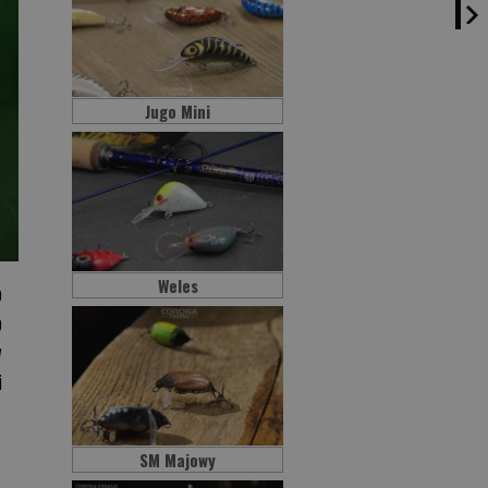
Jugo Mini
Weles
o
o
w
i
SM Majowy