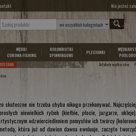
ontakt
Nie jesteś za
WĘDKI
KOŁOWROTKI
WĘDKARS
PLECIONKI
CORONA FISHING
SPINNINGOWE
PODLODO
DOSTAWA
Artykuły wędkarskie
adzie
zo skuteczne nie trzeba chyba nikogo przekonywać. Najczęście
osłych niewielkich rybek (kiełbie, płocie, jazgarze, ukleje)
 artystycznym odzwierciedleniem pomysłów ich twórcy (kolorow
 metodą, która już od dawien dawna ewoluuje, zaczęto tworzy