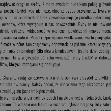
znajdywać drogi na skróty. Z moim owadzim pudełkiem poluję główni
 w postaci białej ryby nie liczę, chociaż trzeba przyznać, że bywa o
 się w moim pudełeczku? Otóż zawartość mojego pudełka determinuj
je owadów, które występują u nas powszechnie. Ryby na nie łowion
miernie ostrożne, widoczność w okolicach powierzchni (nawet mocn
 stawiam na naturę. Przed rozpoczęciem wędkowania warto poogląda
yć może właśnie tam znajdziemy odpowiedź na pytanie, której przynęt
 z nauką entomologii (dla niewtajemniczonych: jest to dział zoologi
że nam to w większości pór roku wynaleźć „złoty środek” w doborz
ków, których imitacjami się posługuję.
 Charakteryzują go czerwono-brunatne pokrywy skrzydeł z płytkim
niasto-owłosiony. Należy dodać, że ubarwienie tego chrząszcza jes
 znajdują się jasne trójkątne znaki.
ę o zmierzchu w parkach, ogrodach i na skraju lasów liściastych. Lubi
eniem. To właśnie one letnimi wieczorami głośno brzęczą. Gdy zate
u wieczorem) i słyszymy brzęczenie zacznijmy od niego. Jeśli uda na