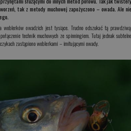
przynętami służącymi do innych metod połowu. Tak jak twister
 stworzeń, tak z metody muchowej zapożyczono – owada. Ale ni
ego.
ia woblerków owadzich jest tysiące. Trudno odszukać tą prawdziwą
połączenie technik muchowych ze spinningiem. Tutaj jednak subteln
aczykach zastąpiono woblerkami – imitującymi owady.