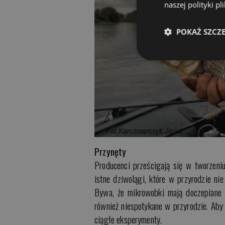
naszej polityki p
POKAŻ SZCZ
Przynęty
Producenci prześcigają się w tworzen
istne dziwolągi, które w przyrodzie ni
Bywa, że mikrowobki mają doczepiane s
również niespotykane w przyrodzie. Ab
ciągłe eksperymenty.