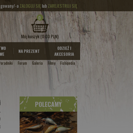
logowany/-a
ZALOGUJ SIĘ
lub
ZAREJESTRUJ SIĘ
0
Mój koszyk
(0.00 PLN)
TWO
ODZIEŻ I
NA PREZENT
WE
AKCESORIA
Poradniki
Forum
Galeria
Filmy
Fishipedia
j
POLECAMY
.
e
ć