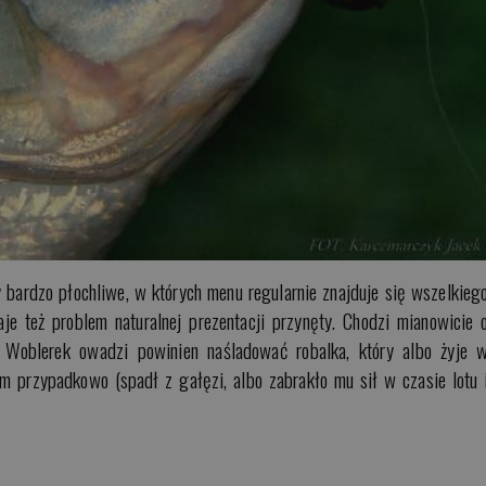
 bardzo płochliwe, w których menu regularnie znajduje się wszelkieg
je też problem naturalnej prezentacji przynęty. Chodzi mianowicie 
. Woblerek owadzi powinien naśladować robalka, który albo żyje 
m przypadkowo (spadł z gałęzi, albo zabrakło mu sił w czasie lotu 