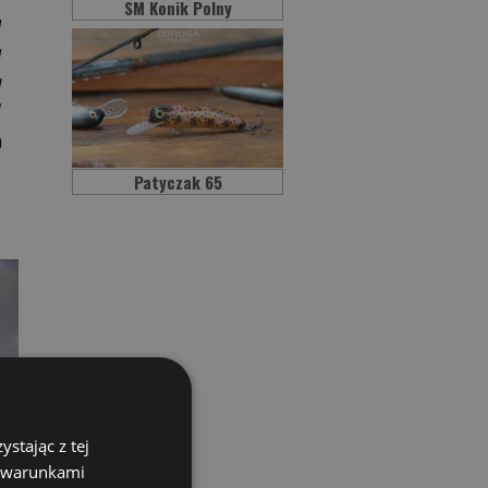
SM Konik Polny
w
w
y
W
b
Patyczak 65
stając z tej
z warunkami