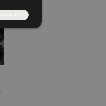
 WSZYSTKIE
ć
.
ą
a