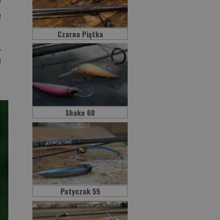
y
e
Czarna Piątka
.
e
Shake 60
Patyczak 55