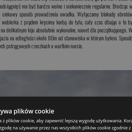
podciągnięć ma być bardzo wolne i niekoniecznie regularne. Brodząc 
den ciekawy sposób prowadzenia owadka. Wyłączamy blokadę obrotó
 woblerka z prądem kręcimy korbą do tyłu, cały czas dbając o to b
e na delikatnym kiju absolutnie wykonalne, nawet dla początkującego. 
 jazia na odległości około 80m od stanowiska w którym byłem. Sposó
ych pstrągowych rzeczkach o wartkim nurcie.
żywa plików cookie
a z plików cookie, aby zapewnić lepszą wygodę użytkowania. Korzy
 zgodę na używanie przez nas wszystkich plików cookie zgodnie 