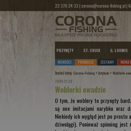
22 370 24 33
|
corona@corona-fishing.pl
|
K
PRZYNĘTY
ST. CROIX
G. LOOMIS
NOWOŚCI
PROMOCJE
ZESTAWY
NOWA 
Jesteś tutaj:
>
>
Corona-Fishing
Artykuły
Woblerki ow
2008-12-29
Woblerki owadzie
O tym, że woblery to przynęty bard
są one imitacjami narybku oraz dor
Niekiedy ich wygląd jest po prostu
dziwolągi). Ponieważ spinning jest