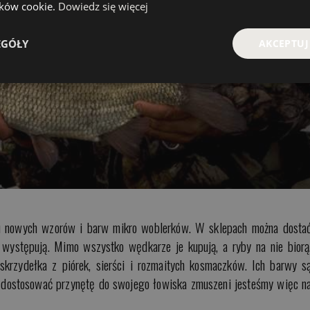
lików cookie.
Dowiedz się więcej
EGÓŁY
AKCEPTUJ
iu nowych wzorów i barw mikro woblerków. W sklepach można dosta
e występują. Mimo wszystko wędkarze je kupują, a ryby na nie biorą
krzydełka z piórek, sierści i rozmaitych kosmaczków. Ich barwy s
y dostosować przynętę do swojego łowiska zmuszeni jesteśmy więc n