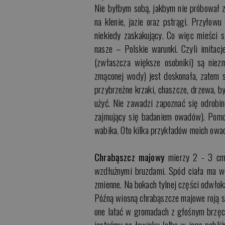
Nie byłbym sobą, jakbym nie próbował 
na klenie, jazie oraz pstrągi. Przyłowu
niekiedy zaskakujący. Co więc mieści
nasze – Polskie warunki. Czyli imitac
(zwłaszcza większe osobniki) są niez
zmąconej wody) jest doskonała, zatem
przybrzeżne krzaki, chaszcze, drzewa, b
użyć. Nie zawadzi zapoznać się odrobinę
zajmujący się badaniem owadów). Pomo
wabika. Oto kilka przykładów moich owad
Chrabąszcz majowy
mierzy 2 - 3 cm.
wzdłużnymi bruzdami. Spód ciała ma weł
zmienne. Na bokach tylnej części odwłoka
Późną wiosną chrabąszcze majowe roją si
one latać w gromadach z głośnym brzęcz
jesteśmy na łowisku (albo w jego pobliż