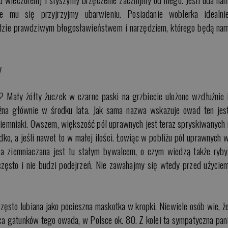
e mu się przyjrzyjmy ubarwieniu. Posiadanie woblerka idealni
ędzie prawdziwym błogosławieństwem i narzędziem, którego będą na
na? Mały żółty żuczek w czarne paski na grzbiecie ulożone wzdłużnie 
na głównie w środku lata. Jak sama nazwa wskazuje owad ten jes
ziemniaki. Owszem, większość pól uprawnych jest teraz spryskiwanych 
dko, a jeśli nawet to w małej ilości. Łowiąc w pobliżu pól uprawnych 
a ziemniaczana jest tu stałym bywalcem, o czym wiedzą także ryby
często i nie budzi podejrzeń. Nie zawahajmy się wtedy przed użycie
zęsto lubiana jako pocieszna maskotka w kropki. Niewiele osób wie, ż
ca gatunków tego owada, w Polsce ok. 80. Z kolei ta sympatyczna pan