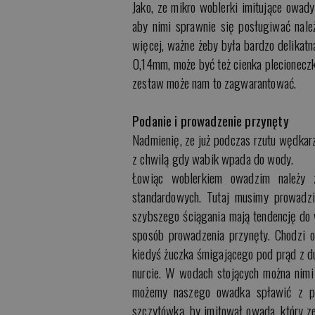
Jako, ze mikro woblerki imitujące owad
aby nimi sprawnie się posługiwać nal
więcej, ważne żeby była bardzo delikatn
0,14mm, może być też cienka plecioneczka
zestaw może nam to zagwarantować.
Podanie i prowadzenie przynęty
Nadmienię, ze już podczas rzutu wędkar
z chwilą gdy wabik wpada do wody.
Łowiąc woblerkiem owadzim należy z
standardowych. Tutaj musimy prowadzi
szybszego ściągania mają tendencję do 
sposób prowadzenia przynęty. Chodzi o
kiedyś żuczka śmigającego pod prąd z du
nurcie. W wodach stojących można nimi
możemy naszego owadka spławić z pr
szczytówką, by imitował owada, który ze