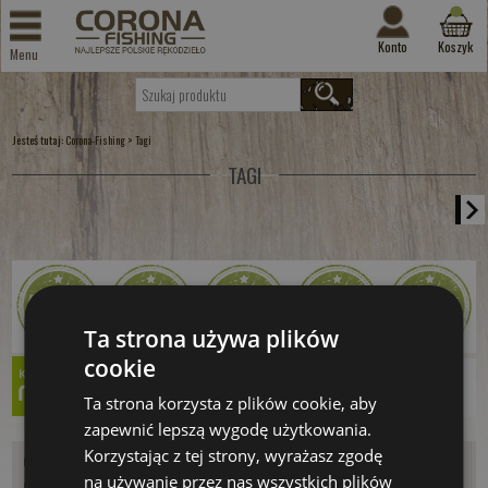
Konto
Koszyk
Menu
Jesteś tutaj:
>
Corona-Fishing
Tagi
TAGI
Ta strona używa plików
cookie
Ta strona korzysta z plików cookie, aby
zapewnić lepszą wygodę użytkowania.
Korzystając z tej strony, wyrażasz zgodę
O nas
Zakupy
Informacje
na używanie przez nas wszystkich plików
O firmie - Corona Fishing
Wędkuj z CF
Kalendarz brań