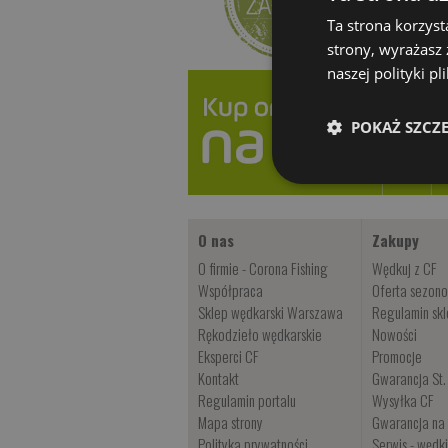
Ta strona korzyst
strony, wyrażasz
naszej polityki p
POKAŻ SZCZ
O nas
Zakupy
O firmie - Corona Fishing
Wędkuj z CF
Współpraca
Oferta sezon
Sklep wędkarski Warszawa
Regulamin sk
Rękodzieło wędkarskie
Nowości
Eksperci CF
Promocje
Kontakt
Gwarancja St.
Regulamin portalu
Wysyłka CF
Mapa strony
Gwarancja na 
Polityka prywatności
Serwis - wędk