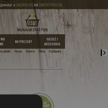
logowany/-a
ZALOGUJ SIĘ
lub
ZAREJESTRUJ SIĘ
0
Mój koszyk
(0.00 PLN)
TWO
ODZIEŻ I
NA PREZENT
WE
AKCESORIA
Poradniki
Forum
Galeria
Filmy
Fishipedia