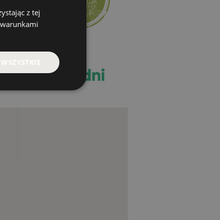
stając z tej
z warunkami
 WSZYSTKIE