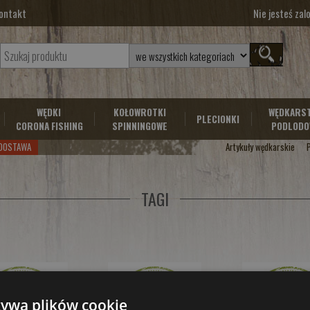
ontakt
Nie jesteś za
WĘDKI
KOŁOWROTKI
WĘDKARS
PLECIONKI
CORONA FISHING
SPINNINGOWE
PODLODO
DOSTAWA
Artykuły wędkarskie
TAGI
żywa plików cookie