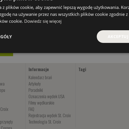
a z plików cookie, aby zapewnić lepszą wygodę użytkowania. Korzy
 zgodę na używanie przez nas wszystkich plików cookie zgodnie 
lików cookie.
Dowiedz się więcej
EGÓŁY
AKCEPTUJ
Informacje
Tagi
Kalendarz brań
owa
Artykuły
lepu
Poradniki
Oznaczenia wędek USA
Filmy wędkarskie
 Croix
FAQ
Rejestracja wędek St. Croix
przynęty
Technologia St. Croix
i Corona