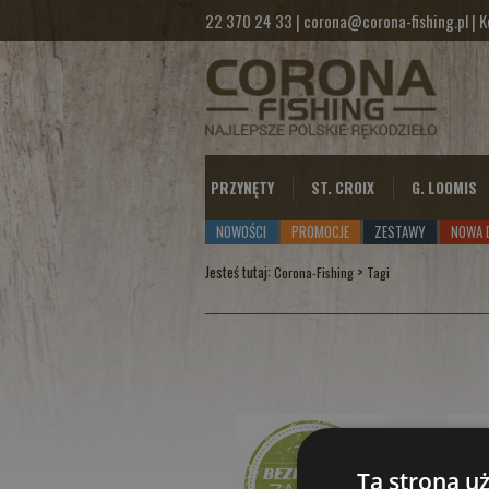
22 370 24 33
|
corona@corona-fishing.pl
|
K
PRZYNĘTY
ST. CROIX
G. LOOMIS
NOWOŚCI
PROMOCJE
ZESTAWY
NOWA 
Jesteś tutaj:
>
Corona-Fishing
Tagi
Ta strona u