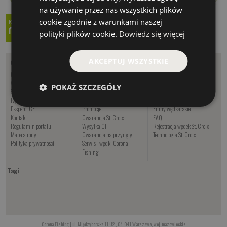
na używanie przez nas wszystkich plików
cookie zgodnie z warunkami naszej
polityki plików cookie.
Dowiedz się więcej
AKCEPTUJ WSZYSTKIE
O nas
Zakupy
Informacje
O firmie - Corona Fishing
Wędkuj z CF
Kalendarz brań
Współpraca
Oferta sezonowa
Artykuły
POKAŻ SZCZEGÓŁY
Sklep wędkarski Warszawa
Regulamin sklepu
Poradniki
Rękodzieło wędkarskie
Nowości
Oznaczenia wędek USA
Eksperci CF
Promocje
Filmy wędkarskie
Kontakt
Gwarancja St. Croix
FAQ
Regulamin portalu
Wysyłka CF
Rejestracja wędek St. Croix
Mapa strony
Gwarancja na przynęty
Technologia St. Croix
Polityka prywatności
Serwis - wędki Corona
Fishing
Tagi
Corona Fishing | ul. Międzyborska 11 U2 , 04-041 Warszawa, woj. mazowieckie