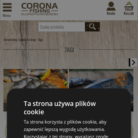
Konto
Koszyk
Menu
Jesteś tutaj:
>
Corona-Fishing
Tagi
TAGI
Ta strona używa plików
Łamany Okoń MB
Łamany Pstrąg MB
cookie
od 199.00 PLN
od 199.00 PLN
Ta strona korzysta z plików cookie, aby
zapewnić lepszą wygodę użytkowania.
Kup teraz >
Kup teraz >
Korzystając z tej strony, wyrażasz zgodę