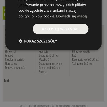
na używanie przez nas wszystkich plików
cookie zgodnie z warunkami naszej
polityki plików cookie.
Dowiedz się więcej
AKCEPTUJ WSZYSTKIE
O nas
Zakupy
Informacje
O firmie - Corona Fishing
Wędkuj z CF
Kalendarz brań
Współpraca
Oferta sezonowa
Artykuły
POKAŻ SZCZEGÓŁY
Sklep wędkarski Warszawa
Regulamin sklepu
Poradniki
Rękodzieło wędkarskie
Nowości
Oznaczenia wędek USA
Eksperci CF
Promocje
Filmy wędkarskie
Kontakt
Gwarancja St. Croix
FAQ
Regulamin portalu
Wysyłka CF
Rejestracja wędek St. Croix
Mapa strony
Gwarancja na przynęty
Technologia St. Croix
Polityka prywatności
Serwis - wędki Corona
Fishing
Tagi
Corona Fishing | ul. Międzyborska 11 U2 , 04-041 Warszawa, woj. mazowieckie