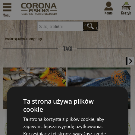
Konto
Koszyk
Menu
Jesteś tutaj:
>
Corona-Fishing
Tagi
TAGI
Ta strona używa plików
Łamany Okoń MB
Łamany Pstrąg MB
cookie
od 199.00 PLN
od 199.00 PLN
Ta strona korzysta z plików cookie, aby
zapewnić lepszą wygodę użytkowania.
Kup teraz >
Kup teraz >
Korzystając z tej strony, wyrażasz zgodę