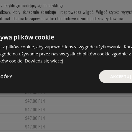
z recyklingu i nadający się do recyklingu.
atkowy, który skutecznie absorbuje i rozprowadza wilgoć. Wilgoć szybko wysych
oklimat. Tkanina ta zapewnia suche i komfortowe uczucie podczas użytkowania.
żywa plików cookie
a konstrukcja daje jeszcze lepsze wrażenia podczas korzystania z niej podczas r
sz się dużą swobodą ruchów.
a z plików cookie, aby zapewnić lepszą wygodę użytkowania. Korzy
 zgodę na używanie przez nas wszystkich plików cookie zgodnie 
lików cookie.
Dowiedz się więcej
i, zapinane na zamek błyskawiczny YKK®, dzięki czemu nadają się do bezpieczneg
 w których możesz ogrzać dłonie.
EGÓŁY
AKCEPTUJ
CENA
947.00 PLN
947.00 PLN
947.00 PLN
947.00 PLN
947.00 PLN