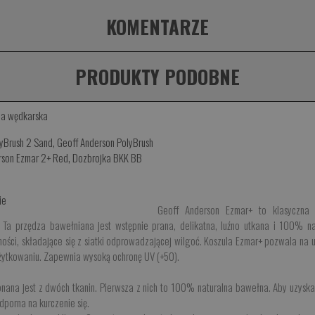
KOMENTARZE
PRODUKTY PODOBNE
la wędkarska
lyBrush 2 Sand
,
Geoff Anderson PolyBrush
rson Ezmar 2+ Red
,
Dozbrojka BKK BB
ie
Geoff Anderson Ezmar+ to klasyczna k
. Ta przędza bawełniana jest wstępnie prana, delikatna, luźno utkana i 100% n
ności, składające się z siatki odprowadzającej wilgoć. Koszula Ezmar+ pozwala na
użytkowaniu. Zapewnia wysoką ochronę UV (+50).
ana jest z dwóch tkanin. Pierwsza z nich to 100% naturalna bawełna. Aby uzyskać
dporna na kurczenie się.