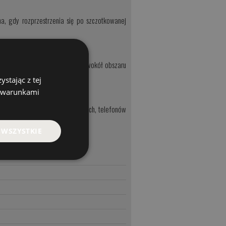
a, gdy rozprzestrzenia się po szczotkowanej
óżnych aktywności. Dużo miejsca wokół obszaru
stając z tej
z warunkami
o przechowywania kart kredytowych, telefonów
 WSZYSTKIE