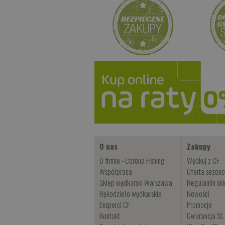
O nas
Zakupy
O firmie - Corona Fishing
Wędkuj z CF
Współpraca
Oferta sezon
Sklep wędkarski Warszawa
Regulamin sk
Rękodzieło wędkarskie
Nowości
Eksperci CF
Promocje
Kontakt
Gwarancja St.