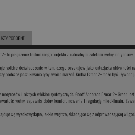
UKTY PODOBNE
 2+ to połączenie technicznego projektu z naturalnymi zaletami wełny merynosów. 
uje solidne doświadczenie w tym, czego oczekujesz jako entuzjasta aktywności na
, czy podczas poszukiwania ryby swoich marzeń. Kurtka Ezmar 2+ może być używana 
 merynosów i różnych włókien syntetycznych. Geoff Anderson Ezmar 2+ Green jest
awartość wełny zapewnia dobry komfort noszenia i regulację mikroklimatu. Zawarto
najduje się wysokowydajne, lekkie wnętrze, składające się z odprowadzającej wilgo