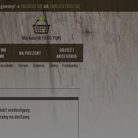
logowany/-a
ZALOGUJ SIĘ
lub
ZAREJESTRUJ SIĘ
0
Mój koszyk
(0.00 PLN)
TWO
ODZIEŻ I
NA PREZENT
WE
AKCESORIA
Poradniki
Forum
Galeria
Filmy
Fishipedia
dukt niedostępny.
kamy na dostawę.
l