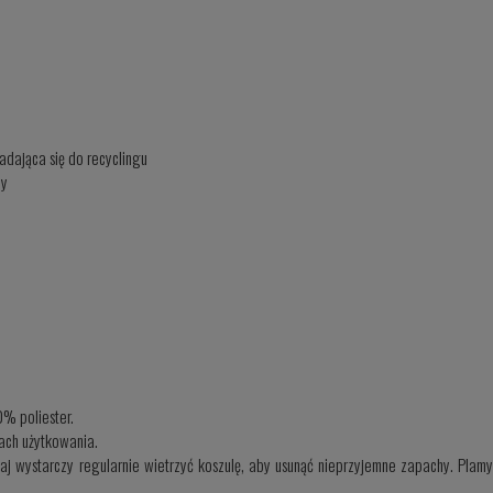
adająca się do recyclingu
ny
% poliester.
tach użytkowania.
j wystarczy regularnie wietrzyć koszulę, aby usunąć nieprzyjemne zapachy. Pla