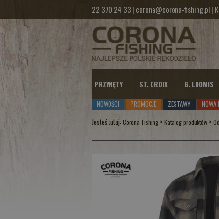
22 370 24 33
|
corona@corona-fishing.pl
|
K
PRZYNĘTY
ST. CROIX
G. LOOMIS
NOWOŚCI
PROMOCJE
ZESTAWY
NOWA 
Jesteś tutaj:
>
>
Corona-Fishing
Katalog produktów
Od