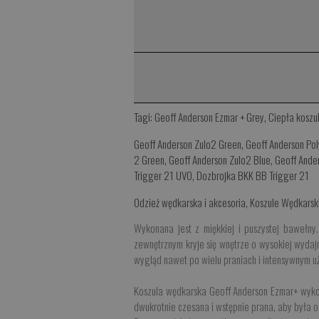
Tagi:
Geoff Anderson Ezmar + Grey
,
Ciepła koszu
Geoff Anderson Zulo2 Green
,
Geoff Anderson Po
2 Green
,
Geoff Anderson Zulo2 Blue
,
Geoff Ande
Trigger 21 UVO
,
Dozbrojka BKK BB Trigger 21
Odzież wędkarska i akcesoria
,
Koszule Wędkarsk
Wykonana jest z miękkiej i puszystej bawełny
zewnętrznym kryje się wnętrze o wysokiej wydaj
wygląd nawet po wielu praniach i intensywnym 
Koszula wędkarska Geoff Anderson Ezmar+ wykon
dwukrotnie czesana i wstępnie prana, aby była o