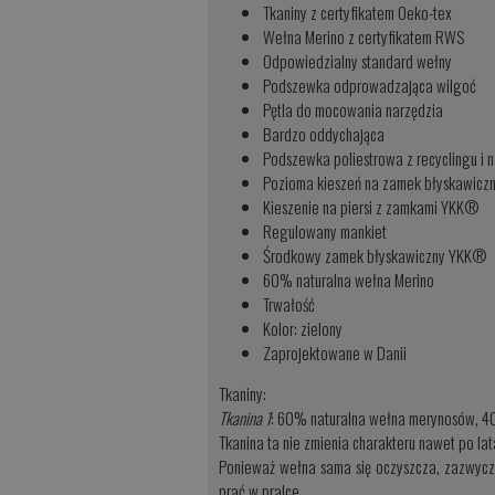
Tkaniny z certyfikatem Oeko-tex
Wełna Merino z certyfikatem RWS
Odpowiedzialny standard wełny
Podszewka odprowadzająca wilgoć
Pętla do mocowania narzędzia
Bardzo oddychająca
Podszewka poliestrowa z recyclingu i n
Pozioma kieszeń na zamek błyskawicz
Kieszenie na piersi z zamkami YKK®
Regulowany mankiet
Środkowy zamek błyskawiczny YKK®
60% naturalna wełna Merino
Trwałość
Kolor: zielony
Zaprojektowane w Danii
Tkaniny:
Tkanina 1
: 60% naturalna wełna merynosów, 40
Tkanina ta nie zmienia charakteru nawet po la
Ponieważ wełna sama się oczyszcza, zazwycza
prać w pralce.