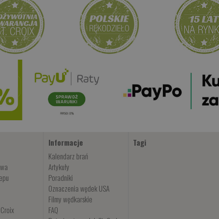
Informacje
Tagi
Kalendarz brań
owa
Artykuły
lepu
Poradniki
Oznaczenia wędek USA
Filmy wędkarskie
 Croix
FAQ