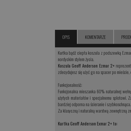
OPIS
KOMENTARZE
PROD
Kurtka bądź ciepła koszula z podszewką Ezmar
nordyckim stylem życia.
Koszula Geoff Anderson Ezmar 2+
reprezent
zdecydujesz się użyć go na spacer po mieście
Funkcjonalność:
Funkcjonalna mieszanka 60% naturalnej wełny
użytych materiałów i specjalnemu splotowi. Z
bardziej odporna na ścieranie i szybkoschnąca.
Za klasyczną i naturalną warstwą zewnętrzną z
Kurtka Geoff Anderson Exmar 2+ to: