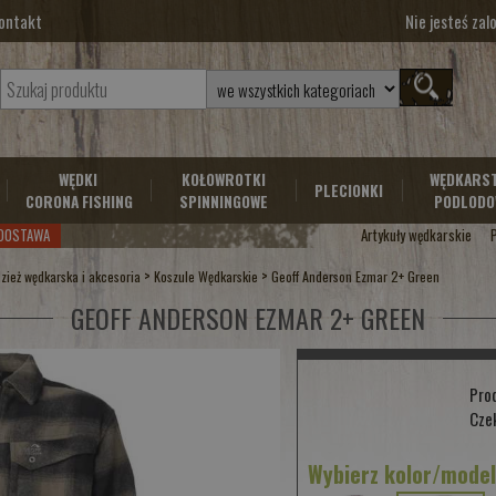
ontakt
Nie jesteś za
WĘDKI
KOŁOWROTKI
WĘDKARS
PLECIONKI
CORONA FISHING
SPINNINGOWE
PODLODO
DOSTAWA
Artykuły wędkarskie
>
>
zież wędkarska i akcesoria
Koszule Wędkarskie
Geoff Anderson Ezmar 2+ Green
GEOFF ANDERSON EZMAR 2+ GREEN
Pro
Cze
Wybierz kolor/mode