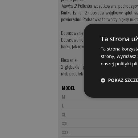
Tkanina 2
: Poliester szczotkowany, pochodzący 
Kurtka Ezmar 2+ posiada wyjątkowy splot si
powierzchni. Podszewka ta tworzy piękny mikr
Dopasowanie:
Ta strona u
Dopasowanie koszuli Ezmar2+ jest regularne, 
barku, jak również dolnej części ramienia - cie
Ta strona korzyst
strony, wyrażasz
Kieszenie:
naszej polityki p
2 głębokie i przestronne kieszenie na piers
i/lub pudełek na sprzęt. 2 ukryte kieszenie na
POKAŻ SZCZ
MODEL
M
L
XL
XXL
XXXL