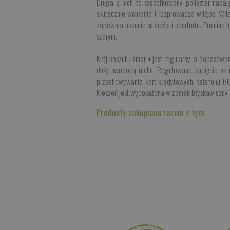
Druga z nich to szczotkowany poliester nadaj
skutecznie wchłania i rozprowadza wilgoć. Wil
zapewnia uczucie suchości i komfortu. Pomimo le
szarym.
Krój koszuli Ezmar + jest regularny, a dopasow
dużą swobodą ruchu. Regulowane zapięcie na 
przechowywania kart kredytowych, telefonu i/l
Kieszeń jest wyposażona w zamek błyskawiczny Y
Produkty zakupione razem z tym