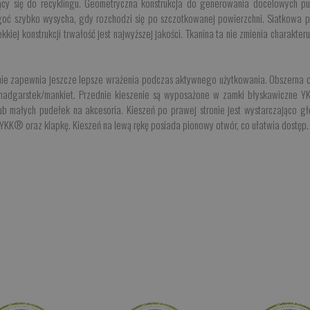
ący się do recyklingu. Geometryczna konstrukcja do generowania docelowych pu
goć szybko wysycha, gdy rozchodzi się po szczotkowanej powierzchni. Siatkowa p
kkiej konstrukcji trwałość jest najwyższej jakości. Tkanina ta nie zmienia charakte
anie zapewnia jeszcze lepsze wrażenia podczas aktywnego użytkowania. Obszerna o
nadgarstek/mankiet. Przednie kieszenie są wyposażone w zamki błyskawiczne Y
ub małych pudełek na akcesoria. Kieszeń po prawej stronie jest wystarczająco głę
KK® oraz klapkę. Kieszeń na lewą rękę posiada pionowy otwór, co ułatwia dostęp.