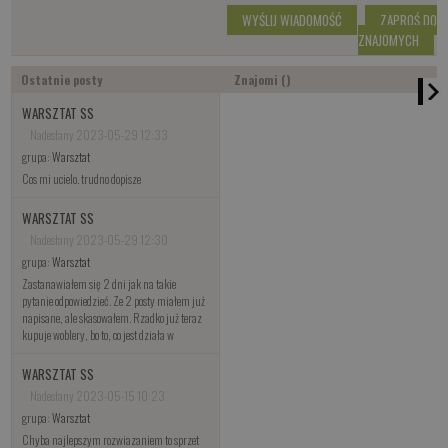
WYŚLIJ WIADOMOŚĆ
ZAPROŚ DO
ZNAJOMYCH
Ostatnie posty
Znajomi ()
WARSZTAT SS
Nadesłany 2023-05-29 12:33
grupa:
Warsztat
Cos mi ucielo. trudno dopisze
WARSZTAT SS
Nadesłany 2023-05-29 12:30
grupa:
Warsztat
Zastanawiałem się 2 dni jak na takie
pytanie odpowiedzieć. Ze 2 posty miałem już
napisane, ale skasowałem. Rzadko już teraz
kupuje woblery, bo to, co jest działa w
WARSZTAT SS
Nadesłany 2023-05-15 10:23
grupa:
Warsztat
Chyba najlepszym rozwiazaniem to sprzet