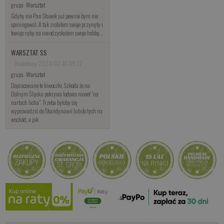
grupa:
Warsztat
Gdyby nie Pan Sławek już pewnie bym nie
spiningowal. A tak zrobiłem swoje przynęty i
łowiąc ryby na nie odzyskałem swoje hobby...
WARSZTAT SS
Nadesłany 2023-02-16 09:12
grupa:
Warsztat
Dopracowane te kiwoczki. Szkoda że na
Dolnym Śląsku pokrywa lodowa nawet "na
nartach licha". Trzeba byłoby się
wyprowadzić do Skandynawii lub do tych na
wschód, a jak