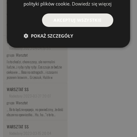
grupa:
Warsztat
polityki plików cookie.
Dowiedz się więcej
Nigdy bym nie pomyslal ze substancja
organiczna nawet z tak odurzajaca wonia
moze dzialac inaczej niz odstraszajaco....
AKCEPTUJ WSZYSTKIE
chociaz dostylat tez nie zawsze tulipanami
pachnie. Tak
POKAŻ SZCZEGÓŁY
WARSZTAT SS
Nadesłany 2023-04-04 19:55
grupa:
Warsztat
I o to chodzi, chore czasy, ale normalni
ludzie...i ryby ryby ryby .Cos czuje ze bedzie
ciekawie .... Boso na ostrogach... i czasami
jezorem krowim... Grzesiuk, Halik w
WARSZTAT SS
Nadesłany 2023-03-27 20:07
grupa:
Warsztat
,, Bo to będzie epopeja, no powiedzmy, że dość
obszerna opowiastka… Ha, ha…" o to to...
WARSZTAT SS
Nadesłany 2023-03-15 20:04