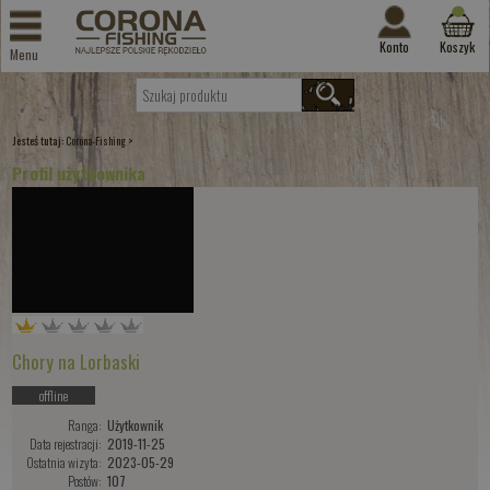
Konto
Koszyk
Menu
Jesteś tutaj:
>
Corona-Fishing
Profil użytkownika
Chory na Lorbaski
offline
Ranga:
Użytkownik
Data rejestracji:
2019-11-25
Ostatnia wizyta:
2023-05-29
Postów:
107