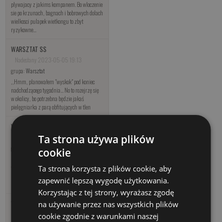
plywajacy z jakims kompanem. Bo wloczenie
sie po krzunach, bagnach i bobrowych dolach
wielkosci pulapek wietkongu to zbyt
ryzykowne...
WARSZTAT SS
Nadesłany 2023-05-05 19:13
grupa:
Warsztat
,,Hmm, planowałem "wyskok" pod koniec
nadchodzącego tygodnia... No to rozejrzę się
w okolicy, bo potrzebna będzie jakaś
pielęgniarka z parą obfitujących w tlen
WARSZTAT SS
Ta strona używa plików
Nadesłany 2023-05-02 08:01
grupa:
Warsztat
cookie
,,Aż wstydzę się odzywać… Setki tysięcy
wędkarzy oblega brzegi rzek i jezior, a ja tu
Ta strona korzysta z plików cookie, aby
klikam, głaszczę koty i tylko wspomnienia
zapewnić lepszą wygodę użytkowania.
mi zostały… Czasem wydaje mi się, że
Korzystając z tej strony, wyrażasz zgodę
WARSZTAT SS
na używanie przez nas wszystkich plików
Nadesłany 2023-04-11 08:44
cookie zgodnie z warunkami naszej