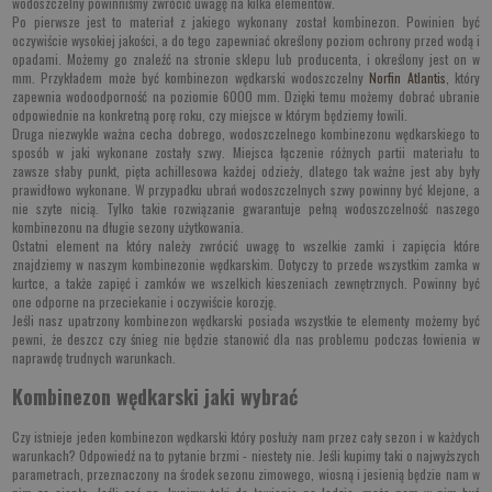
wodoszczelny powinniśmy zwrócić uwagę na kilka elementów.
Po pierwsze jest to materiał z jakiego wykonany został kombinezon. Powinien być
oczywiście wysokiej jakości, a do tego zapewniać określony poziom ochrony przed wodą i
opadami. Możemy go znaleźć na stronie sklepu lub producenta, i określony jest on w
mm. Przykładem może być kombinezon wędkarski wodoszczelny
Norfin Atlantis
, który
zapewnia wodoodporność na poziomie 6000 mm. Dzięki temu możemy dobrać ubranie
odpowiednie na konkretną porę roku, czy miejsce w którym będziemy łowili.
Druga niezwykle ważna cecha dobrego, wodoszczelnego kombinezonu wędkarskiego to
sposób w jaki wykonane zostały szwy. Miejsca łączenie różnych partii materiału to
zawsze słaby punkt, pięta achillesowa każdej odzieży, dlatego tak ważne jest aby były
prawidłowo wykonane. W przypadku ubrań wodoszczelnych szwy powinny być klejone, a
nie szyte nicią. Tylko takie rozwiązanie gwarantuje pełną wodoszczelność naszego
kombinezonu na długie sezony użytkowania.
Ostatni element na który należy zwrócić uwagę to wszelkie zamki i zapięcia które
znajdziemy w naszym kombinezonie wędkarskim. Dotyczy to przede wszystkim zamka w
kurtce, a także zapięć i zamków we wszelkich kieszeniach zewnętrznych. Powinny być
one odporne na przeciekanie i oczywiście korozję.
Jeśli nasz upatrzony kombinezon wędkarski posiada wszystkie te elementy możemy być
pewni, że deszcz czy śnieg nie będzie stanowić dla nas problemu podczas łowienia w
naprawdę trudnych warunkach.
Kombinezon wędkarski jaki wybrać
Czy istnieje jeden kombinezon wędkarski który posłuży nam przez cały sezon i w każdych
warunkach? Odpowiedź na to pytanie brzmi - niestety nie. Jeśli kupimy taki o najwyższych
parametrach, przeznaczony na środek sezonu zimowego, wiosną i jesienią będzie nam w