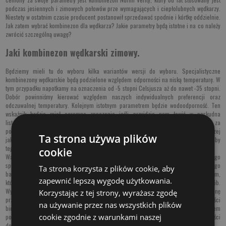
podczas jesiennych i zimowych połowów prze wymagających i ciepłolubnych wędkarzy.
Niestety w ostatnim czasie producent postanowił sprzedawać spodnie i kórtkę oddzielnie.
Jak zatem wybrać kombinezon dla wędkarza? Jakie parametry będą istotne i na co należy
zwrócić szczególną uwagę?
Jaki kombinezon wędkarski zimowy.
Będziemy mieli tu do wyboru kilka wariantów wersji do wyboru. Specjalistyczne
kombinezony wędkarskie będą podzielone względem odporności na niską temperaturę. W
tym przypadku napotkamy na oznaczenia od -5 stopni Celsjusza aż do nawet -35 stopni.
Dobór powinniśmy kierować względem naszych indywidualnych preferencji oraz
odczuwalnej temperatury. Kolejnym istotnym parametrem będzie wodoodporność. Ten
wskaźnik będzie miał ogromne znaczenie jeśli przyjdzie nam łowić w paskudna
listopadową czy grudniowa pogodą. Wodoodporność w kombinezonie określana jest za
pomocą parametru przepuszczalności tkaniny pod obciążeniem słupa wody. Najwyższej
Ta strona używa plików
jakości
odzież wędkarska Norfin
posiada dodatkowo zabezpieczenie przed wiatrem i aby
tego jeszcze było masło, producent dokłada oddychalność.
cookie
Warto wziąć pod uwagę, że kombinezon wędkarski wybiera się zazwyczaj względem jego
specjalnego przeznacznia. W wielu sytuacjach nie jest konieczne stosowanie jednego
Ta strona korzysta z plików cookie, aby
bardzo grubego i ciepłego kombinezonu a warto się posiłkowac systemem warstwowym,
zapewnić lepszą wygodę użytkowania.
który opiera się na zbudowaniem naszego odzienia w barzo przemyślany sposób.
Wykorzystując poszczególne warstwy odzieży Norfin uzyskamy bardzo skuteczna ochronę
Korzystając z tej strony, wyrażasz zgodę
przed zimnem, wiatrem czy deszczem. Przykładowo korzystając z najwyższej jakości
na używanie przez nas wszystkich plików
bielizny termicznej, połączonej z ciepłą kurtką uszykujemy bardzo skuteczny system
cookie zgodnie z warunkami naszej
pozwalający utrzymać ciepło a kombinezon pełni funkcję izolacyjną oraz oczywiści
dodatkowo termiczną.