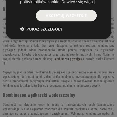
polityki plików cookie.
Dowiedz się więcej
Kombinezon pływający
AKCEPTUJ WSZYSTKIE
Wielu wędkarzy łowiących z lodu poszukuje kombinezonów wypornościowych inaczej
nazwać możemy je kombinezony pływające. To bardzo specyficznej i ciekawej w swojej
konstrukcji kombinezony zwykle pełniące funkcję dodatkowego zabezpieczenia podczas
POKAŻ SZCZEGÓŁY
zarwania pokrywy lodu. Tego typu odzież wędkarska ma chronić wędkarza przed
utonięciem. Wędkarze często w obawie przed nieszczęśliwym wypadkiem wybierają
właśnie tego rodzaju kombinezony pływające zwiększając w ten sposób swój komfort oraz
możliwości łowienia z lodu. Na rynku dostępne są różnego rodzaju kombinezony
pływające jednak wielu producentów stawia przede wszystkim na pływalność
pozostawiając kwestie oddychalności oraz parametrów termicznych. Firma Norfin w
swojej ofercie posiada bardzo ciekawy
kombinezon pływający
o nazwie Norfin Element
FLT
Najwyższej jakości odzież wędkarska to jak się okazuję podstawowy element wyposażenia
wędkarskiego. W naszej opinii zakup profesjonalnego, przygotowanego dla wędkarzy
będzie procentował najwyższym komfortem. Drogie i zaawansowane technologicznie
kombinezony to zakup który będzie procentował na długie i intensywne sezony.
Kombinezon wędkarski wodoszczelny
Odporność na działanie wody to jedna z najważniejszych cech kombinezonu
wędkarskiego. Ma ona ogromne znaczenie dla komfortu wędkarza o każdej porze roku,
chroniąc go przed przemoknięciem i zaziębieniem. Wybierając kombinezon wędkarski