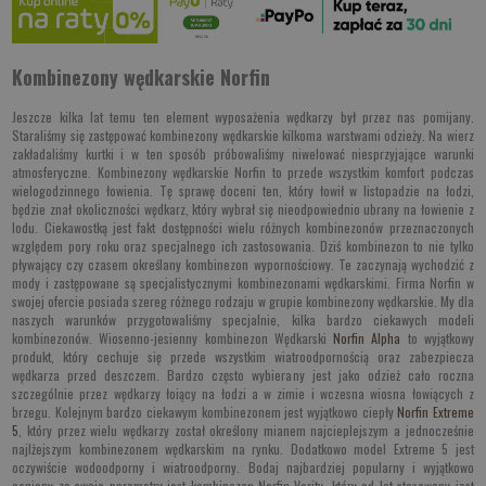
Kombinezony wędkarskie Norfin
Jeszcze kilka lat temu ten element wyposażenia wędkarzy był przez nas pomijany.
Staraliśmy się zastępować kombinezony wędkarskie kilkoma warstwami odzieży. Na wierz
zakładaliśmy kurtki i w ten sposób próbowaliśmy niwelować niesprzyjające warunki
atmosferyczne. Kombinezony wędkarskie Norfin to przede wszystkim komfort podczas
wielogodzinnego łowienia. Tę sprawę doceni ten, który łowił w listopadzie na łodzi,
będzie znał okoliczności wędkarz, który wybrał się nieodpowiednio ubrany na łowienie z
lodu. Ciekawostką jest fakt dostępności wielu różnych kombinezonów przeznaczonych
względem pory roku oraz specjalnego ich zastosowania. Dziś kombinezon to nie tylko
pływający czy czasem określany kombinezon wypornościowy. Te zaczynają wychodzić z
mody i zastępowane są specjalistycznymi kombinezonami wędkarskimi. Firma Norfin w
swojej ofercie posiada szereg różnego rodzaju w grupie kombinezony wędkarskie. My dla
naszych warunków przygotowaliśmy specjalnie, kilka bardzo ciekawych modeli
kombinezonów. Wiosenno-jesienny kombinezon Wędkarski
Norfin Alpha
to wyjątkowy
produkt, który cechuje się przede wszystkim wiatroodpornością oraz zabezpiecza
wędkarza przed deszczem. Bardzo często wybierany jest jako odzież cało roczna
szczególnie przez wędkarzy łoiący na łodzi a w zimie i wczesna wiosna łowiących z
brzegu. Kolejnym bardzo ciekawym kombinezonem jest wyjątkowo ciepły
Norfin Extreme
5
, który przez wielu wędkarzy został określony mianem najcieplejszym a jednocześnie
najlżejszym kombinezonem wędkarskim na rynku. Dodatkowo model Extreme 5 jest
oczywiście wodoodporny i wiatroodporny. Bodaj najbardziej popularny i wyjątkowo
ceniony za swoje parametry jest kombinezon Norfin Verity, który od lat stosowany jest