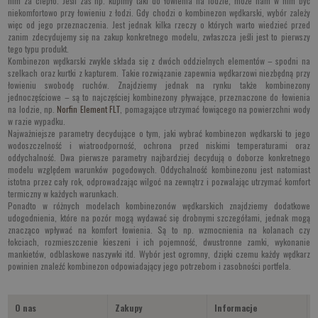
nim za ciepło. Jeśli zaś np. kupimy taki do łowienia na lodzie, może nam w nim być
niekomfortowo przy łowieniu z łodzi. Gdy chodzi o kombinezon wędkarski, wybór zależy
więc od jego przeznaczenia. Jest jednak kilka rzeczy o których warto wiedzieć przed
zanim zdecydujemy się na zakup konkretnego modelu, zwłaszcza jeśli jest to pierwszy
tego typu produkt.
Kombinezon wędkarski zwykle składa się z dwóch oddzielnych elementów – spodni na
szelkach oraz kurtki z kapturem. Takie rozwiązanie zapewnia wędkarzowi niezbędną przy
łowieniu swobodę ruchów. Znajdziemy jednak na rynku także kombinezony
jednoczęściowe – są to najczęściej kombinezony pływające, przeznaczone do łowienia
na lodzie, np.
Norfin Element FLT
, pomagające utrzymać łowiącego na powierzchni wody
w razie wypadku.
Najważniejsze parametry decydujące o tym, jaki wybrać kombinezon wędkarski to jego
wodoszczelność i wiatroodporność, ochrona przed niskimi temperaturami oraz
oddychalność. Dwa pierwsze parametry najbardziej decydują o doborze konkretnego
modelu względem warunków pogodowych. Oddychalność kombinezonu jest natomiast
istotna przez cały rok, odprowadzając wilgoć na zewnątrz i pozwalając utrzymać komfort
termiczny w każdych warunkach.
Ponadto w różnych modelach kombinezonów wędkarskich znajdziemy dodatkowe
udogodnienia, które na pozór mogą wydawać się drobnymi szczegółami, jednak mogą
znacząco wpływać na komfort łowienia. Są to np. wzmocnienia na kolanach czy
łokciach, rozmieszczenie kieszeni i ich pojemność, dwustronne zamki, wykonanie
mankietów, odblaskowe naszywki itd. Wybór jest ogromny, dzięki czemu każdy wędkarz
powinien znaleźć kombinezon odpowiadający jego potrzebom i zasobności portfela.
O nas
Zakupy
Informacje