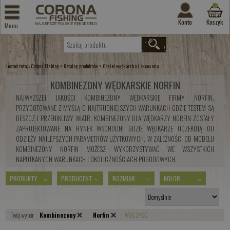
Konto
Koszyk
Menu
Jesteś tutaj:
>
>
Corona-Fishing
Katalog produktów
Odzież wędkarska i akcesoria
KOMBINEZONY WĘDKARSKIE NORFIN
NAJWYŻSZEJ JAKOŚCI KOMBINEZONY WĘDKARSKIE FIRMY NORFIN.
PRZYGOTOWANE Z MYŚLĄ O NAJTRUDNIEJSZYCH WARUNKACH GDZIE TESTEM SĄ
DESZCZ I PRZENIKLIWY WIATR. KOMBINEZONY DLA WĘDKARZY NORFIN ZOSTAŁY
ZAPROJEKTOWANE NA RYNEK WSCHODNI GDZIE WĘDKARZE OCZEKUJĄ OD
ODZIEŻY NAJLEPSZYCH PARAMETRÓW UŻYTKOWYCH. W ZALEŻNOŚCI OD MODELU
KOMBINEZONY NORFIN MOŻESZ WYKORZYSTYWAĆ WE WSZYSTKICH
NAPOTKANYCH WARUNKACH I OKOLICZNOŚCIACH POGODOWYCH.
PRODUKTY
PRODUCENT
ROZMIAR
KOLOR
Twój wybór:
Kombinezony
Norfin
WYCZYŚĆ