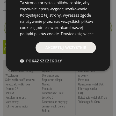
narzędzia. Jak podpowiada ...
Ta strona korzysta z plików cookie, aby
więcej
zapewnić lepszą wygodę użytkowania.
Korzystając z tej strony, wyrażasz zgodę
na używanie przez nas wszystkich plików
cookie zgodnie z warunkami naszej
polityki plików cookie.
Dowiedz się więcej
AKCEPTUJ WSZYSTKIE
POKAŻ SZCZEGÓŁY
O nas
Zakupy
Informacje
O firmie - Corona Fishing
Wędkuj z CF
Kalendarz brań
Współpraca
Oferta sezonowa
Artykuły
Sklep wędkarski Warszawa
Regulamin sklepu
Poradniki
Rękodzieło wędkarskie
Nowości
Oznaczenia wędek USA
Eksperci CF
Promocje
Filmy wędkarskie
Kontakt
Gwarancja St. Croix
FAQ
Regulamin portalu
Wysyłka CF
Rejestracja wędek St. Croix
Mapa strony
Gwarancja na przynęty
Technologia St. Croix
Polityka prywatności
Serwis - wędki Corona
Fishing