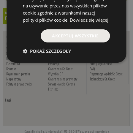
na używanie przez nas wszystkich plików
cookie zgodnie z warunkami naszej
polityki plików cookie.
Dowiedz się więcej
AKCEPTUJ WSZYSTKIE
O nas
Zakupy
Informacje
O firmie - Corona Fishing
Wędkuj z CF
Kalendarz brań
Współpraca
Oferta sezonowa
Artykuły
POKAŻ SZCZEGÓŁY
Sklep wędkarski Warszawa
Regulamin sklepu
Poradniki
Rękodzieło wędkarskie
Nowości
Oznaczenia wędek USA
Eksperci CF
Promocje
Filmy wędkarskie
Kontakt
Gwarancja St. Croix
FAQ
Regulamin portalu
Wysyłka CF
Rejestracja wędek St. Croix
Mapa strony
Gwarancja na przynęty
Technologia St. Croix
Polityka prywatności
Serwis - wędki Corona
Fishing
Tagi
Corona Fishing | ul. Międzyborska 11 U2 , 04-041 Warszawa, woj. mazowieckie