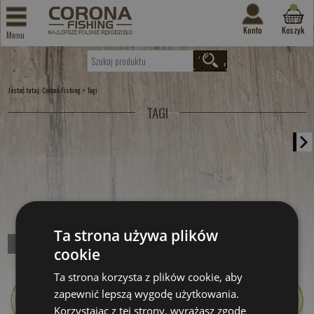
Konto
Koszyk
Menu
Jesteś tutaj:
>
Corona-Fishing
Tagi
TAGI
Ta strona używa plików
St. Croix Mojo Cat
cookie
Czekamy na dostawę
Ta strona korzysta z plików cookie, aby
zapewnić lepszą wygodę użytkowania.
Kup teraz >
Korzystając z tej strony, wyrażasz zgodę