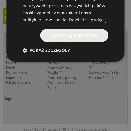
na używanie przez nas wszystkich plików
cookie zgodnie z warunkami naszej
polityki plików cookie.
Dowiedz się więcej
AKCEPTUJ WSZYSTKIE
O nas
Zakupy
Informacje
O firmie - Corona Fishing
Wędkuj z CF
Kalendarz brań
Współpraca
Oferta sezonowa
Artykuły
POKAŻ SZCZEGÓŁY
Sklep wędkarski Warszawa
Regulamin sklepu
Poradniki
Rękodzieło wędkarskie
Nowości
Oznaczenia wędek USA
Eksperci CF
Promocje
Filmy wędkarskie
Kontakt
Gwarancja St. Croix
FAQ
Regulamin portalu
Wysyłka CF
Rejestracja wędek St. Croix
Mapa strony
Gwarancja na przynęty
Technologia St. Croix
Polityka prywatności
Serwis - wędki Corona
Fishing
Tagi
Corona Fishing | ul. Międzyborska 11 U2 , 04-041 Warszawa, woj. mazowieckie