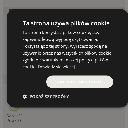
offline
Remigiusz K.
2014-12-11 21:43
Ta strona używa plików cookie
ziobrovski:
Po przeczytaniu jutro wyruszam na rzeczkę. ;-)
Ta strona korzysta z plików cookie, aby
zapewnić lepszą wygodę użytkowania.
To dla mnie i dla Jacka najlepsza nagroda. Miło, dzięki.
Korzystając z tej strony, wyrażasz zgodę na
cytuj
używanie przez nas wszystkich plików cookie
Człowiek CF
zgodnie z warunkami naszej polityki plików
Posty: 3388
cookie.
Dowiedz się więcej
offline
Sławomir S.
2014-12-14 19:10
AKCEPTUJ WSZYSTKIE
Remik i Jacek mają swoje tajne sposoby, aby człowieka wpędzić w nastrój
świąteczny... Oprócz karpiarzy oczywiście, ha, ha...
POKAŻ SZCZEGÓŁY
cytuj
Człowiek CF
Posty: 5168