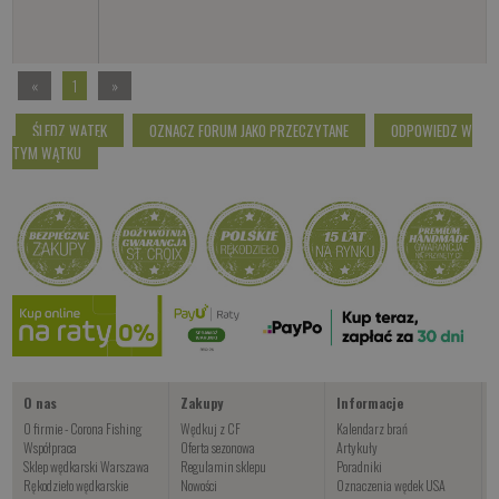
«
1
»
ŚLEDZ WĄTEK
OZNACZ FORUM JAKO PRZECZYTANE
ODPOWIEDZ W
TYM WĄTKU
O nas
Zakupy
Informacje
O firmie - Corona Fishing
Wędkuj z CF
Kalendarz brań
Współpraca
Oferta sezonowa
Artykuły
Sklep wędkarski Warszawa
Regulamin sklepu
Poradniki
Rękodzieło wędkarskie
Nowości
Oznaczenia wędek USA