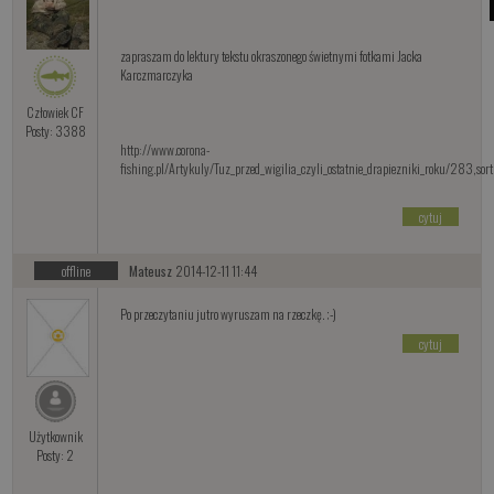
zapraszam do lektury tekstu okraszonego świetnymi fotkami Jacka
Karczmarczyka
Człowiek CF
Posty: 3388
http://www.corona-
fishing.pl/Artykuly/Tuz_przed_wigilia_czyli_ostatnie_drapiezniki_roku/283,sor
cytuj
offline
Mateusz
2014-12-11 11:44
Po przeczytaniu jutro wyruszam na rzeczkę. ;-)
cytuj
Użytkownik
Posty: 2