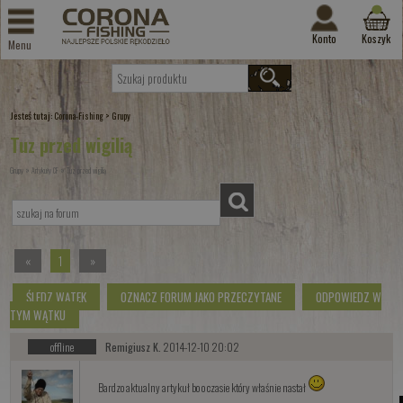
Konto
Koszyk
Menu
Jesteś tutaj:
>
Corona-Fishing
Grupy
Tuz przed wigilią
»
»
Grupy
Artykuły CF
Tuz przed wigilią
«
1
»
ŚLEDZ WĄTEK
OZNACZ FORUM JAKO PRZECZYTANE
ODPOWIEDZ W
TYM WĄTKU
offline
Remigiusz K.
2014-12-10 20:02
Bardzo aktualny artykuł bo o czasie który właśnie nastał