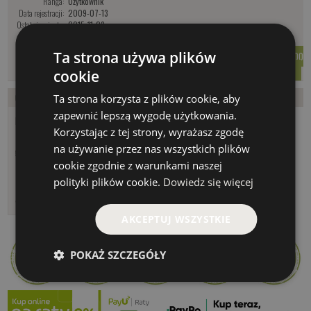
Ranga:
Użytkownik
Data rejestracji:
2009-07-13
Ostatnia wizyta:
2015-11-23
Postów:
1
Ta strona używa plików
WYŚLIJ WIADOMOŚĆ
ZAPROŚ DO
ZNAJOMYCH
cookie
Ta strona korzysta z plików cookie, aby
Ostatnie posty
Znajomi ()
zapewnić lepszą wygodę użytkowania.
Litewskie lorbasy
Korzystając z tej strony, wyrażasz zgodę
Nadesłany 2011-06-03 09:39
na używanie przez nas wszystkich plików
grupa:
Artykuły CF
cookie zgodnie z warunkami naszej
powiem szczerze juz sam tytul artykulu
mnie zastanowil... na ryby na Litwe? jakos
polityki plików cookie.
Dowiedz się więcej
mi cos nie pasowalo... mieszkam od kilku lat
w Irlandii i powiem tylko ze takich klusoli jak
AKCEPTUJ WSZYSTKIE
POKAŻ SZCZEGÓŁY