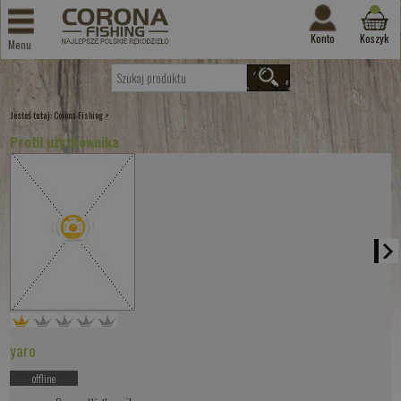
Konto
Koszyk
Menu
Jesteś tutaj:
>
Corona-Fishing
Profil użytkownika
yaro
offline