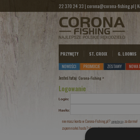
22 370 24 33
|
corona@corona-fishing.pl
|
K
PRZYNĘTY
ST. CROIX
G. LOOMIS
NOWOŚCI
PROMOCJE
ZESTAWY
NOWA 
Jesteś tutaj:
>
Corona-Fishing
Logowanie
nie masz konta w Corona-Fishing.pl?
za darmo!
zarejestruj się
zapomniałeś hasła? skorzystaj z opcji
przypomnij hasło!