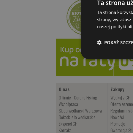
Ta strona u
Ta strona korzyst
strony, wyrażasz
naszej polityki p
POKAŻ SZCZ
O nas
Zakupy
O firmie - Corona Fishing
Wędkuj z CF
Współpraca
Oferta sezon
Sklep wędkarski Warszawa
Regulamin sk
Rękodzieło wędkarskie
Nowości
Eksperci CF
Promocje
Kontakt
Gwarancja St.