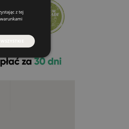
stając z tej
z warunkami
 WSZYSTKIE