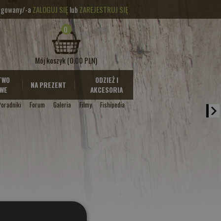
logowany/-a
ZALOGUJ SIĘ
lub
ZAREJESTRUJ SIĘ
0
Mój koszyk
(0.00 PLN)
TWO
ODZIEŻ I
NA PREZENT
WE
AKCESORIA
Poradniki
Forum
Galeria
Filmy
Fishipedia