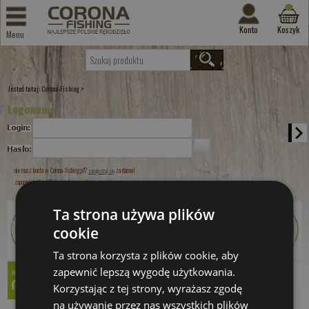
Konto
Koszyk
Menu
Jesteś tutaj:
>
Corona-Fishing
Logowanie
nie masz konta w Corona-Fishing.pl?
za darmo!
zarejestruj się
zapomniałeś hasła? skorzystaj z opcji
przypomnij hasło!
Ta strona używa plików
cookie
Ta strona korzysta z plików cookie, aby
zapewnić lepszą wygodę użytkowania.
Korzystając z tej strony, wyrażasz zgodę
na używanie przez nas wszystkich plików