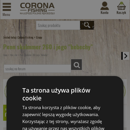
Konto
Koszyk
Menu
Jesteś tutaj:
>
Corona-Fishing
Grupy
Penn skalmmer 260 i jego "bebechy"
»
»
Grupy
Warsztat
Penn skalmmer 260 i jego "bebechy"
Ta strona używa plików
cookie
Ta strona korzysta z plików cookie, aby
zapewnić lepszą wygodę użytkowania.
Korzystając z tej strony, wyrażasz zgodę
na używanie przez nas wszystkich plików