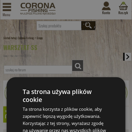
Konto
Koszyk
Menu
Jesteś tutaj:
>
Corona-Fishing
Grupy
WARSZTAT SS
»
»
Grupy
Warsztat
WARSZTAT SS
Ta strona używa plików
cookie
Ta strona korzysta z plików cookie, aby
zapewnić lepszą wygodę użytkowania.
Korzystając z tej strony, wyrażasz zgodę
na używanie przez nas wszystkich plików