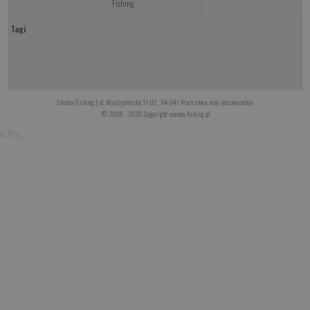
Fishing
Tagi
Corona Fishing | ul. Międzyborska 11 U2 , 04-041 Warszawa, woj. mazowieckie
© 2008 - 2026 Copyright corona-fishing.pl
0.21 s