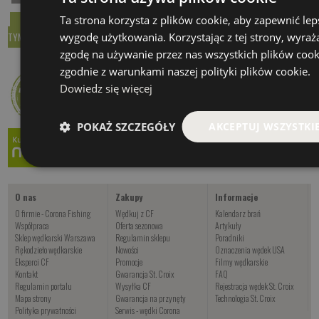
Ta strona korzysta z plików cookie, aby zapewnić lep
ŚLEDZ WĄTEK
OZNACZ FORUM JAKO PRZECZYTANE
ODPOWIEDZ W
wygodę użytkowania. Korzystając z tej strony, wyraż
TYM WĄTKU
zgodę na używanie przez nas wszystkich plików cook
zgodnie z warunkami naszej polityki plików cookie.
Dowiedz się więcej
POKAŻ SZCZEGÓŁY
AKCEPTUJ WSZYSTKI
O nas
Zakupy
Informacje
O firmie - Corona Fishing
Wędkuj z CF
Kalendarz brań
Współpraca
Oferta sezonowa
Artykuły
Sklep wędkarski Warszawa
Regulamin sklepu
Poradniki
Rękodzieło wędkarskie
Nowości
Oznaczenia wędek USA
Eksperci CF
Promocje
Filmy wędkarskie
Kontakt
Gwarancja St. Croix
FAQ
Regulamin portalu
Wysyłka CF
Rejestracja wędek St. Croix
Mapa strony
Gwarancja na przynęty
Technologia St. Croix
Polityka prywatności
Serwis - wędki Corona