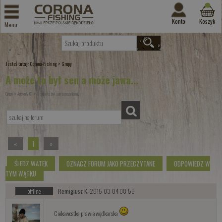
Konto
Koszyk
Menu
Jesteś tutaj:
>
Corona-Fishing
Grupy
A może to był sen a może jawa...
»
»
Grupy
Artykuły CF
A może to był sen a może jawa...
«
1
»
ŚLEDZ WĄTEK
OZNACZ FORUM JAKO PRZECZYTANE
ODPOWIEDZ W
TYM WĄTKU
offline
Remigiusz K.
2015-03-04 08:55
Ciekawostka prawie wędkarska