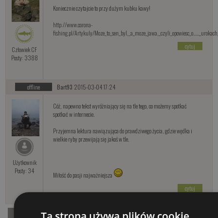
Koniecznie czytajcie to przy dużym kubku kawy!
http://www.corona-
fishing.pl/Artykuly/Moze_to_sen_byl,_a_moze_jawa,_czyli_opowiesc_o......_urok
cytuj
Człowiek CF
Posty: 3388
offline
Bart93
2015-03-04 17:24
Cóż, napewno tekst wyróżniający się na tle tego, co możemy spotkać
spotkać w internecie.
Przyjemna lektura nawiązująca do prawdziwego życia, gdzie wędka i
wielkie ryby przewijają się jakoś w tle.
Użytkownik
Posty: 34
Miłość do pasji najważniejsza
cytuj
Ta strona używa plików cookie
«
1
»